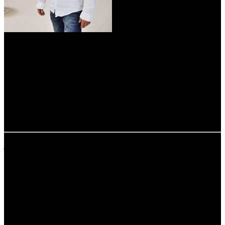
1
ТАКЖЕ СТАРТОВАЛИ:
26.03.2015
СЧАСТЬЕ – ЭТО... (WDSSPR),
данные не предоставлены
дистрибьютором.
расшифровка названий компаний-дистрибьюторов:
AOF - A-One Films
CAO - Каро Премьер
CP - Централ Партнершип
CPP - Централ Партнершип Paramount
CRP - КарроПрокат
EXP - Экспонента Фильм