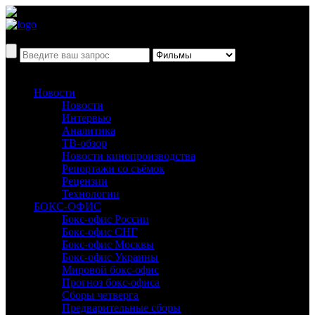
Новости
Новости
Интервью
Аналитика
ТВ-обзор
Новости кинопроизводства
Репортажи со съёмок
Рецензии
Технологии
БОКС-ОФИС
Бокс-офис России
Бокс-офис СНГ
Бокс-офис Москвы
Бокс-офис Украины
Мировой бокс-офис
Прогноз бокс-офиса
Сборы четверга
Предварительные сборы