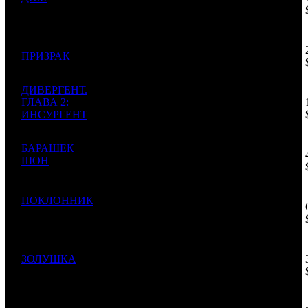
1
FOX
2
1833
1100
Home
$3 730
734
187 000
000
2
ПРИЗРАК
NKI
1
1400
853
$3 258
407
ДИВЕРГЕНТ.
93 900
ГЛАВА 2:
000
3
CP
2
1570
884
ИНСУРГЕНТ
$1 636
Insurgent
174
34 761
БАРАШЕК
527
4
ШОН
VLG
1
928
791
$605
Shaun the Sheep
707
32 600
ПОКЛОННИК
000
5
The Boy Next
UPI
1
-
470**
$568
Door
043
25 000
ЗОЛУШКА
000
6
WDSSPR
3
665
678
Cinderella
$435
616
23 634