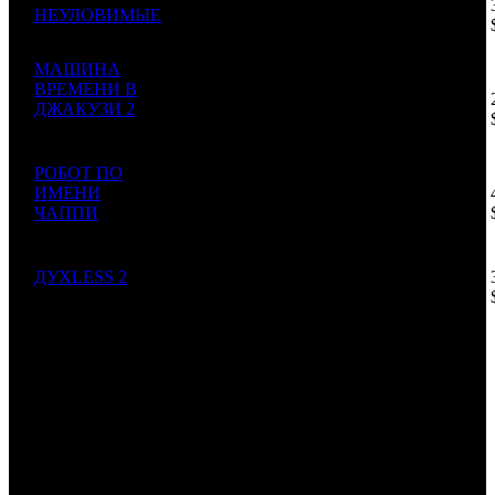
456
7
НЕУЛОВИМЫЕ
FOX
1
938
649
$411
822
МАШИНА
14 500
ВРЕМЕНИ В
000
8
ДЖАКУЗИ 2
CPP
1
550
509
$252
Hot Tub Time
657
Machine 2
РОБОТ ПО
11 000
ИМЕНИ
000
9
WDSSPR
4
243
229
ЧАППИ
$191
Chappie
671
9 650
ДУХLESS 2
000
10
UPI
4
-
292**
Dukhless 2
$168
148
646 152
823
ИТОГО TOP-10:
$11 258
979
Комментарий
: Суммы указаны в рублях. Курс ЦБ РФ 1$ =
57.39 руб.