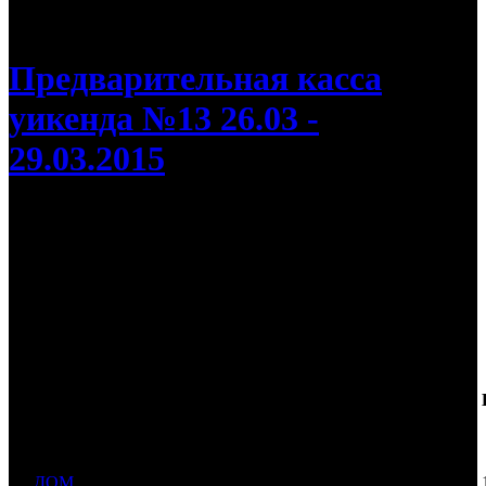
/
«Призрак» собрал в первый уикенд 187 млн рублей
Предварительная касса
уикенда №13 26.03 -
29.03.2015
«Призрак» собрал в первый уикенд 187
млн рублей
Первое место в российском прокате занял «Дом»
Дистри
Касса
№
Фильм
Неделя
Экраны
К/т*
бьютор
уикенда
214 106
ДОМ
840