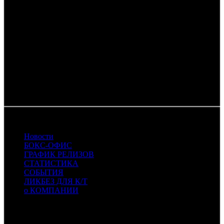
FOX - Fox
MVK - MVK
NKI - Наше кино
PRD - Парадиз
TFD - Top Film Distribution
UPI - UPI
UTP - Utopia Pictures
VLG - Вольга
WDSSPR - WDSSPR
30.03.2015
Новости
БОКС-ОФИС
ГРАФИК РЕЛИЗОВ
СТАТИСТИКА
СОБЫТИЯ
ЛИКБЕЗ ДЛЯ К/Т
о КОМПАНИИ
Профессиональное издание о кинопрокате.
© 2012-2026