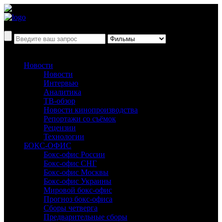
Новости
Новости
Интервью
Аналитика
ТВ-обзор
Новости кинопроизводства
Репортажи со съёмок
Рецензии
Технологии
БОКС-ОФИС
Бокс-офис России
Бокс-офис СНГ
Бокс-офис Москвы
Бокс-офис Украины
Мировой бокс-офис
Прогноз бокс-офиса
Сборы четверга
Предварительные сборы