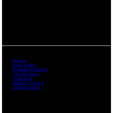
PRGK - Престиж Кино
PVZGL - Про:взгляд
RR - Ракета Релизинг
RWV - RWV Film
SMKT - Самокат
TNL - TenLetters
UPI - UPI
WDSSPR - WDSSPR
20.01.2020 Автор: БК
Новости
БОКС-ОФИС
ГРАФИК РЕЛИЗОВ
СТАТИСТИКА
СОБЫТИЯ
ЛИКБЕЗ ДЛЯ К/Т
о КОМПАНИИ
Профессиональное издание о кинопрокате.
© 2012-2026
Телефон / факс +7-495-785-62-82