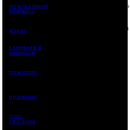
285 200
(НЕ)ИДЕАЛЬНЫЙ
000
146 859
1
CP
1
1942
МУЖЧИНА
$4 642
$2 391
683
215 300
000
122 121
2
ХОЛОП
CP
4
1763
$3 504
$1 988
802
97 777
КАМУФЛЯЖ И
809
68 281
3
ШПИОНАЖ
FOX
2
1432
$1 591
$1 112
Spies in Disguise
695
55 300
ПРОКЛЯТИЕ
000
78 887
4
WDSSPR
1
701
The Grudge
$900
$1 284
212
42 400
000
24 941
5
ВТОРЖЕНИЕ
WDSSPR
3
1700
$690
$406
217
33 355
СОЮЗ
530
30 434
6
FOX
4
1096
СПАСЕНИЯ
$542
$495
984