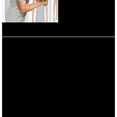
-
расшифровка названий компаний-дистрибьюторов:
CAO - Каро Премьер
CP - Централ Партнершип
CPF - Capella Film
CRP - КарроПрокат
EXP - Экспонента Фильм
FOX - Fox
KNLG - Кинологистика
MFC - Magic Film Company
MRS - Маурис Филм
MVK - MVK
NKI - Наше кино
PRD - Парадиз