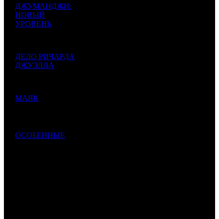
ДЖУМАНДЖИ:
16 000
НОВЫЙ
000
42 553
7
УРОВЕНЬ
WDSSPR
6
376
$260
$693
Jumanji: The Next
459
Level
15 600
ДЕЛО РИЧАРДА
000
39 594
8
ДЖУЭЛЛА
CAO
2
394
$253
$645
Richard Jewell
948
15 578
МАЯК
003
63 325
9
UPI
1
246
Lighthouse
$253
$1 031
590
10 597
ОСОБЕННЫЕ
CPF /
243
38 818
10
1
273
Hors normes
MRS
$172
$632
509
787 108
585
ИТОГО TOP-10:
$12 813
098
Комментарий
: Суммы указаны в рублях. Курс ЦБ РФ 1$ =