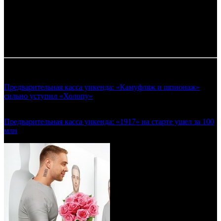
61.43 руб.
*
comScore
Таблица обновляется по мере поступления информации от
прокатчиков.
Смотрите также:
Предварительная касса уикенда: «Камуфляж и шпионаж»
сильно уступил «Холопу»
(Предварительные сборы уикенда
09.01.2020)
Предварительная касса уикенда: «1917» на старте ушел за 100
млн
(Предварительные сборы уикенда 30.01.2020)