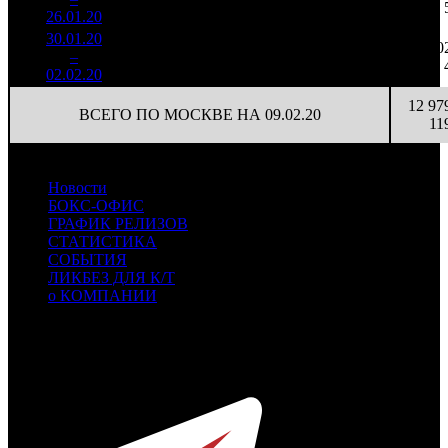
(
-31
)
84
26.01.20
6 399
30.01.20
517 428
27
19 164
10
5
–
17
39,3%
1 556
(
-49
)
58
02.02.20
12 97
ВСЕГО ПО МОСКВЕ НА 09.02.20
11
Новости
БОКС-ОФИС
ГРАФИК РЕЛИЗОВ
СТАТИСТИКА
СОБЫТИЯ
ЛИКБЕЗ ДЛЯ К/Т
о КОМПАНИИ
Профессиональное издание о кинопрокате.
© 2012-2026
Телефон / факс +7-495-785-62-82