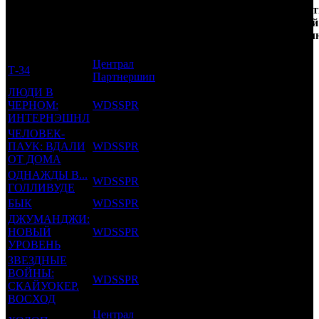
Фильмы, к
Возрастной
во
Количест
которым был
Дистрибьютор
рейтинг
недель
зрителей
прикреплен
фильма
до
РФ, мл
трейлер
старта
Централ
Т-34
12 +
52
8.841
Партнершип
ЛЮДИ В
ЧЕРНОМ:
WDSSPR
12 +
29
2.157
ИНТЕРНЭШНЛ
ЧЕЛОВЕК-
ПАУК: ВДАЛИ
WDSSPR
12 +
26
4.785
ОТ ДОМА
ОДНАЖДЫ В...
WDSSPR
18 +
21
3.88
ГОЛЛИВУДЕ
БЫК
WDSSPR
16 +
19
0.065
ДЖУМАНДЖИ:
НОВЫЙ
WDSSPR
12 +
3
4.073
УРОВЕНЬ
ЗВЕЗДНЫЕ
ВОЙНЫ:
WDSSPR
16 +
2
2.083
СКАЙУОКЕР.
ВОСХОД
Централ