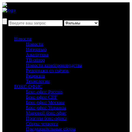
Новости
Новости
Интервью
Аналитика
ТВ-обзор
Новости кинопроизводства
Репортажи со съёмок
Рецензии
Технологии
БОКС-ОФИС
Бокс-офис России
Бокс-офис СНГ
Бокс-офис Москвы
Бокс-офис Украины
Мировой бокс-офис
Прогноз бокс-офиса
Сборы четверга
Предварительные сборы