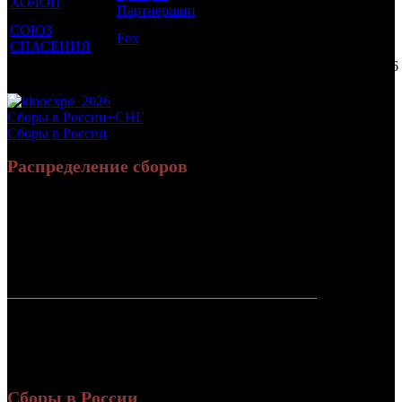
ХОЛОП
12 +
1
11.637
Партнершип
СОЮЗ
Fox
12 +
1
2.674
СПАСЕНИЯ
Потенциальный охват аудитории трейлера фильма
40.196
Просим сообщать в редакцию БК о найденых неточностях.
Сборы в России+СНГ
Сборы в России
Распределение сборов
962 176 213
3 441 119
Россия:
(96.8%)
(96%)
руб.
зрит.
31 501 227
142 874
СНГ:
(3.2%)
(4%)
руб.
зрит.
Россия +
993 677 440
3 583 993
СНГ
руб.
зрит.
или $16 050
354
Сборы в России