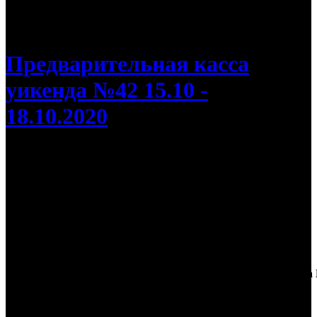
/
Касса России: «Довод» вернулся в лидеры на седьмой
неделе проката
Предварительная касса
уикенда №42 15.10 -
18.10.2020
Касса России: «Довод» вернулся в
лидеры на седьмой неделе проката
В первой пятерке не нашлось места ни одной новинке
Дистри
Касса
Наработка
№
Фильм
Неделя
К/т
бьютор
уикенда
на к/т
26 000