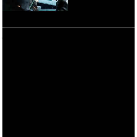
-
расшифровка названий компаний-дистрибьюторов:
AOF - A-One Films
BTF - Beat Films
CAE - Каскад фильм
CAO - Каро Премьер
CDK - Центр документального кино
CP - Централ Партнершип
CPF - Capella Film
CRP - КарроПрокат
EXP - Экспонента Фильм
INK - Иноекино
KD - KINOLIFE Distribution
KNLG - Кинологистика
MD - MDfilm
MFC - Magic Film Company
MVK - MVK