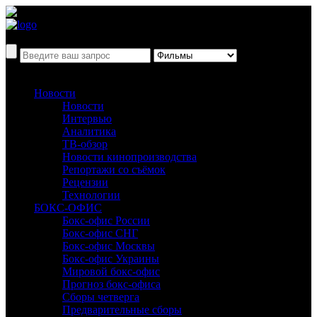
Новости
Новости
Интервью
Аналитика
ТВ-обзор
Новости кинопроизводства
Репортажи со съёмок
Рецензии
Технологии
БОКС-ОФИС
Бокс-офис России
Бокс-офис СНГ
Бокс-офис Москвы
Бокс-офис Украины
Мировой бокс-офис
Прогноз бокс-офиса
Сборы четверга
Предварительные сборы