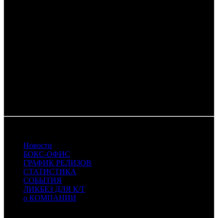
NKI - Наше кино
PLK - ПилотКино
PRD - Парадиз
RR - Ракета Релизинг
RUR - Русский Репортаж
SBF - СБ Фильм
SMKT - Самокат
SPPR - SPPR
VLG - Вольга
WDS - WDS
WP - Уорлд Пикчерз
19.10.2020 Автор: БК
Новости
БОКС-ОФИС
ГРАФИК РЕЛИЗОВ
СТАТИСТИКА
СОБЫТИЯ
ЛИКБЕЗ ДЛЯ К/Т
о КОМПАНИИ
Профессиональное издание о кинопрокате.