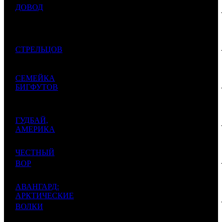
ДОВОД
000
26 342
1
CAO
7
987
Tenet
$336
$341
439
24 600
000
20 314
2
СТРЕЛЬЦОВ
CP
4
1211
$318
$263
323
21 682
СЕМЕЙКА
031
19 729
3
БИГФУТОВ
VLG
3
1099
$280
$255
Bigfoot Family
565
20 400
ГУДБАЙ,
000
13 747
4
CRP
2
1484
АМЕРИКА
$263
$178
975
19 003
ЧЕСТНЫЙ
721
19 858
1
5
MD
2
957
ВОР
$245
$257
Honest Thief
907
АВАНГАРД:
14 458
АРКТИЧЕСКИЕ
493
14 344
6
MD
1
1008
2
$187
$186
ВОЛКИ
092
Vanguard