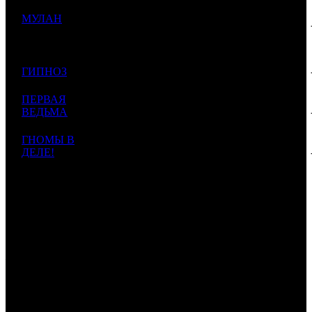
8 915
МУЛАН
662
18 929
7
WDS
6
471
Mulan
$115
$245
368
7 550
12 438
8
ГИПНОЗ
SPPR
1
607
000
$161
$97 697
ПЕРВАЯ
6 317
9 291
9
ВЕДЬМА
EXP
2
680
668
$120
Wretched
$81 750
ГНОМЫ В
5 214
4 591
10
ДЕЛЕ!
NKI
2
1136
852
$59
Elfkins
$67 480
154 142
427
ИТОГО TOP-10:
$1 994
597
Комментарий
: Суммы указаны в рублях. Курс ЦБ РФ 1$ =
77.28 руб.
*
comScore
1
по данным ЕАИС
2