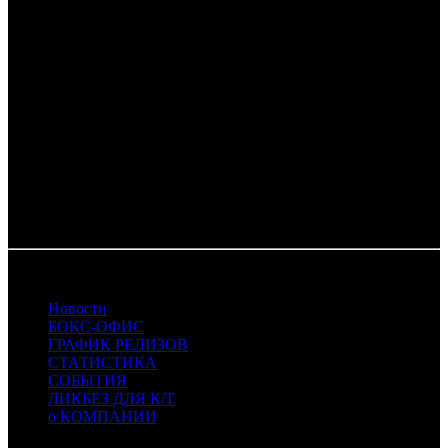
CPP - Централ Партнершип Paramount
CPRG - Cinema Prestige
EXP - Экспонента Фильм
FOX - Fox
KNLG - Кинологистика
LENT - Ливандия Энтертейнмент
MVK - MVK
NKI - Наше кино
PRMK - Премьер-Кинопрокат
UPI - UPI
WDSSPR - WDSSPR
09.11.2015
Новости
БОКС-ОФИС
ГРАФИК РЕЛИЗОВ
СТАТИСТИКА
СОБЫТИЯ
ЛИКБЕЗ ДЛЯ К/Т
о КОМПАНИИ