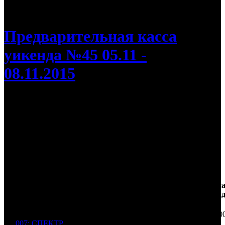
/
«007: Спектр» возглавил кинопрокат СНГ
Предварительная касса
уикенда №45 05.11 -
08.11.2015
«007: Спектр» возглавил кинопрокат
СНГ
Картина стартовала гораздо лучше «Скайфолла»
Дистри
К/
Касс
№
Фильм
Неделя
Экраны
бьютор
т*
уикен
400 00
007: СПЕКТР
000