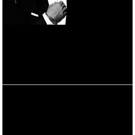
1
ТАКЖЕ СТАРТОВАЛИ:
05.11.2015
ДРАГОЦЕННОСТИ (Большой театр) /
Jewels (Большой театр)
(COOL),
данные не предоставлены дистрибьютором.
расшифровка названий компаний-дистрибьюторов:
AOF - A-One Films
ATK - АТК-Студио
CAO - Каро Премьер
COOL - CoolConnections
CP - Централ Партнершип