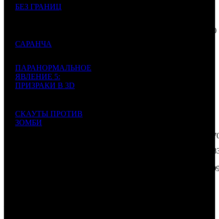
000
7
БЕЗ ГРАНИЦ
WDSSPR
3
537
-
$274
080
13 800
000
8
САРАНЧА
CP
1
410
-
$216
132
ПАРАНОРМАЛЬНОЕ
7 700
ЯВЛЕНИЕ 5:
000
9
ПРИЗРАКИ В 3D
CPP
3
612
-
$120
Paranormal Activity:
595
The Ghost Dimension
СКАУТЫ ПРОТИВ
6 000
ЗОМБИ
10
CPP
2
700
-
000
Scouts Guide to the
$93 97
Zombie Apocalypse
759 78
902
ИТОГО TOP-10:
$11 89
513
Комментарий
: Суммы указаны в рублях. Курс ЦБ РФ 1$ =
63.85 руб.