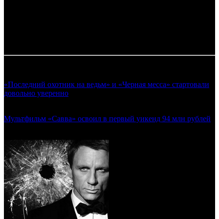
*
Rentrak,
**
По данным дистрибьютора
Таблица обновляется по мере поступления информации от
прокатчиков.
Смотрите также:
«Последний охотник на ведьм» и «Черная месса» стартовали
довольно уверенно
(Предварительные сборы уикенда
29.10.2015)
Мультфильм «Савва» освоил в первый уикенд 94 млн рублей
(Предварительные сборы уикенда 12.11.2015)