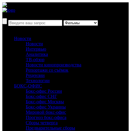
Новости
Новости
Интервью
Аналитика
ТВ-обзор
Новости кинопроизводства
Репортажи со съёмок
Рецензии
Технологии
БОКС-ОФИС
Бокс-офис России
Бокс-офис СНГ
Бокс-офис Москвы
Бокс-офис Украины
Мировой бокс-офис
Прогноз бокс-офиса
Сборы четверга
Предварительные сборы