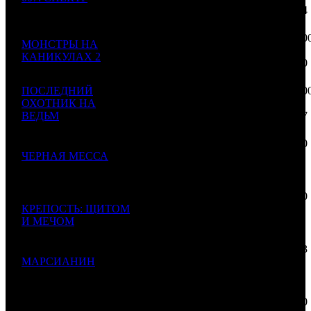
1
WDSSPR
1
2112
-
Spectre
$6 264
683
152 00
МОНСТРЫ НА
000
2
КАНИКУЛАХ 2
WDSSPR
3
1492
-
$2 380
Hotel Transylvania 2
579
ПОСЛЕДНИЙ
100 10
ОХОТНИК НА
000
3
CP
2
1310
-
ВЕДЬМ
$1 567
The Last Witch Hunter
737
22 700
ЧЕРНАЯ МЕССА
000
4
CAO
2
704
-
Black Mass
$355
521
20 000
КРЕПОСТЬ: ЩИТОМ
000
5
NKI
2
1085
-
И МЕЧОМ
$313
234
19 983
МАРСИАНИН
902
6
FOX
5
350
-
The Martian
$312
982
17 500