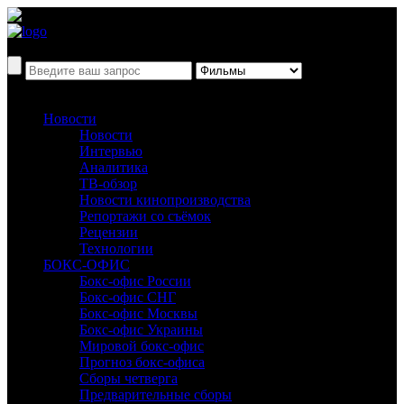
Новости
Новости
Интервью
Аналитика
ТВ-обзор
Новости кинопроизводства
Репортажи со съёмок
Рецензии
Технологии
БОКС-ОФИС
Бокс-офис России
Бокс-офис СНГ
Бокс-офис Москвы
Бокс-офис Украины
Мировой бокс-офис
Прогноз бокс-офиса
Сборы четверга
Предварительные сборы