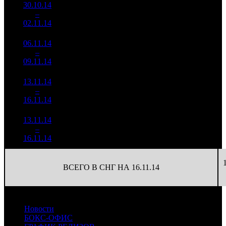
30.10.14
25 160
438
57 443
4
–
7
060
-61.16%
(
-435
)
246
02.11.14
107 637
06.11.14
8 298
150
55 321
5
–
11
140
-67.02%
(
-288
)
256
09.11.14
38 367
13.11.14
3 151
96
32 827
6
–
16
383
-62.02%
(
-54
)
152
16.11.14
14 596
13.11.14
3 151
96
32 827
6
–
16
383
-62.02%
(
-54
)
152
16.11.14
14 596
ВСЕГО В СНГ НА 16.11.14
Новости
БОКС-ОФИС