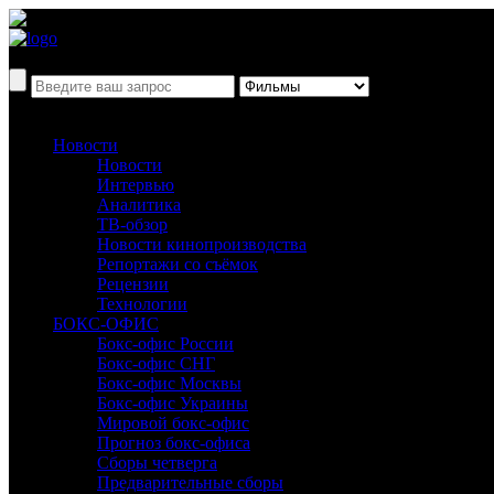
Новости
Новости
Интервью
Аналитика
ТВ-обзор
Новости кинопроизводства
Репортажи со съёмок
Рецензии
Технологии
БОКС-ОФИС
Бокс-офис России
Бокс-офис СНГ
Бокс-офис Москвы
Бокс-офис Украины
Мировой бокс-офис
Прогноз бокс-офиса
Сборы четверга
Предварительные сборы