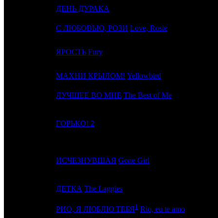
4
-
ДЕНЬ ДУРАКА
CP / 
5
-
С ЛЮБОВЬЮ, РОЗИ
Love, Rosie
WST
6
3
ЯРОСТЬ
Fury
WDSS
7
5
МАХНИ КРЫЛОМ!
Yellowbird
NKI
8
-
ЛУЧШЕЕ ВО МНЕ
The Best of Me
PRD
9
4
ГОРЬКО! 2
FOX /
10
10
ИСЧЕЗНУВШАЯ
Gone Girl
FOX
11
6
ДЕТКА
The Laggies
CP
1
12
-
TFD
РИО, Я ЛЮБЛЮ ТЕБЯ
Rio, eu te amo