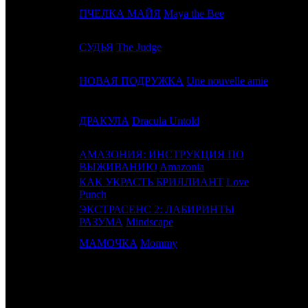
13
7
ПЧЕЛКА МАЙЯ
Maya the Bee
UPI
14
13
СУДЬЯ
The Judge
CAO
15
-
НОВАЯ ПОДРУЖКА
Une nouvelle amie
NKI /
16
11
ДРАКУЛА
Dracula Untold
UPI
АМАЗОНИЯ: ИНСТРУКЦИЯ ПО
17
12
LUX
ВЫЖИВАНИЮ
Amazonia
КАК УКРАСТЬ БРИЛЛИАНТ
Love
18
14
ARN
Punch
ЭКСТРАСЕНС 2: ЛАБИРИНТЫ
19
15
WST
РАЗУМА
Mindscape
20
-
МАМОЧКА
Mommy
PVZG
ИТОГО ТОП-10:
ИТОГО ТОП-20: