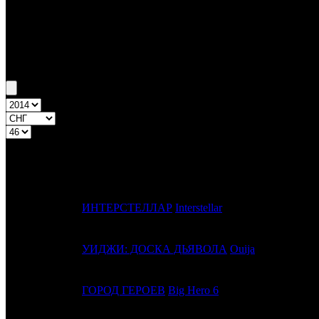
Бокс-офис СНГ
Уикенд СНГ №46 13.11.14 - 16.11.14
Топ-20
Уикенд России
ПРЕД.
ДИС
№
Название
НЕДЕЛЯ
1
1
ИНТЕРСТЕЛЛАР
Interstellar
CAO
2
-
УИДЖИ: ДОСКА ДЬЯВОЛА
Ouija
UPI
3
2
ГОРОД ГЕРОЕВ
Big Hero 6
WDSS