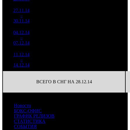
27.11.14
1 397
54
25 883
5
–
12
658
-72.19%
(
-97
)
128
30.11.14
6 895
04.12.14
553 405
28
19 764
6
–
18
-60.4%
2 474
(
-26
)
88
07.12.14
11.12.14
138 574
9
15 397
7
–
27
-74.96%
634
(
-19
)
70
14.12.14
ВСЕГО В СНГ НА 28.12.14
Новости
БОКС-ОФИС
ГРАФИК РЕЛИЗОВ
СТАТИСТИКА
СОБЫТИЯ