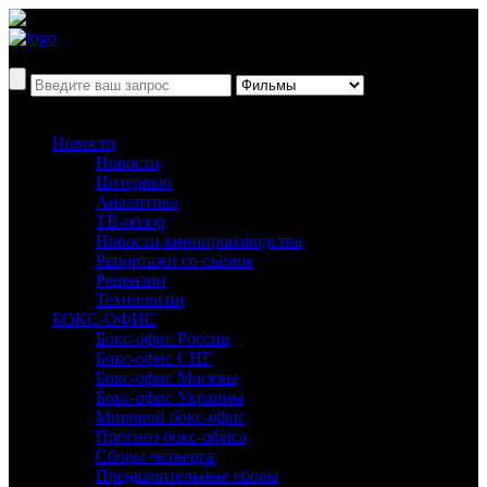
Новости
Новости
Интервью
Аналитика
ТВ-обзор
Новости кинопроизводства
Репортажи со съёмок
Рецензии
Технологии
БОКС-ОФИС
Бокс-офис России
Бокс-офис СНГ
Бокс-офис Москвы
Бокс-офис Украины
Мировой бокс-офис
Прогноз бокс-офиса
Сборы четверга
Предварительные сборы