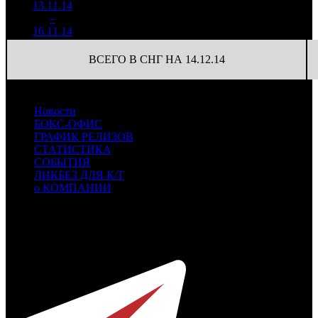
13.11.14
162 840
27
6 031
4
–
28
-88.38%
628
(
-82
)
23
16.11.14
ВСЕГО В СНГ НА 14.12.14
Новости
БОКС-ОФИС
ГРАФИК РЕЛИЗОВ
СТАТИСТИКА
СОБЫТИЯ
ЛИКБЕЗ ДЛЯ К/Т
о КОМПАНИИ
Профессиональное издание о кинопрокате.
© 2012-2026
Телефон / факс +7-495-785-62-82