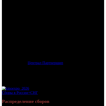
/
ВИКИНГИ
ВИКИНГИ
Дата начала проката в России:
23.10.2014
Кассовые сборы в России + СНГ на 14.12.2014:
69 061 266
руб.
Посещаемость в России + СНГ на 14.12.2014:
301 156 зрит.
Посещаемость СНГ на 14.12.2014:
301 156 зрит.
Оригинальное название:
Northmen – A Viking Saga
Дистрибьютор:
Централ Партнершип
Формат:
цифра
Жанр:
приключения, боевик
Производство:
Германия
Хронометраж:
114 минут
Рейтинг МКРФ:
16+
Сборы в России+СНГ
Распределение сборов