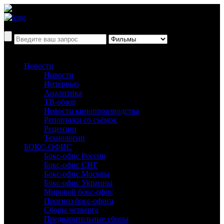
Новости
Новости
Интервью
Аналитика
ТВ-обзор
Новости кинопроизводства
Репортажи со съёмок
Рецензии
Технологии
БОКС-ОФИС
Бокс-офис России
Бокс-офис СНГ
Бокс-офис Москвы
Бокс-офис Украины
Мировой бокс-офис
Прогноз бокс-офиса
Сборы четверга
Предварительные сборы