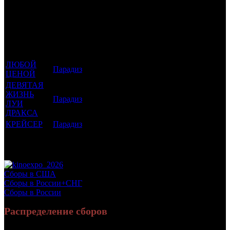
Фильмы, к
Кол-
которым
Возрастной
во
Количество
был
Дистрибьютор
рейтинг
недель
зрителей в
прикреплен
фильма
до
СНГ, млн
трейлер
старта
ЛЮБОЙ
Парадиз
16 +
6
0.038
ЦЕНОЙ
ДЕВЯТАЯ
ЖИЗНЬ
Парадиз
18 +
4
0.063
ЛУИ
ДРАКСА
КРЕЙСЕР
Парадиз
16 +
1
0.086
Потенциальный охват аудитории трейлера
0.188
фильма
Просим сообщать в редакцию БК о найденых неточностях.
Сборы в США
Сборы в России+СНГ
Сборы в России
Распределение сборов