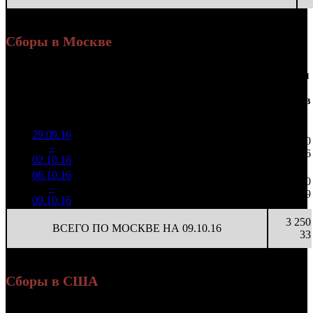
Сборы в Москве
Доля
Наработка
Сеансы
Уикенд
от
на к/т
/
Нед.
Уикенд
Место
(сборы /
сборов
К/т
(сборы/
Сеансов
зрители)
в
зрители)
на к/т
России
29.09.16
12 337
123 378
1 550
1
–
3
782
36,2%
100
321
16
02.10.16
32 134
06.10.16
6 017
60 180
900
2
–
7
968
45,3%
100
158
9
09.10.16
15 838
3 250
ВСЕГО ПО МОСКВЕ НА 09.10.16
33
Сборы в США
Касса