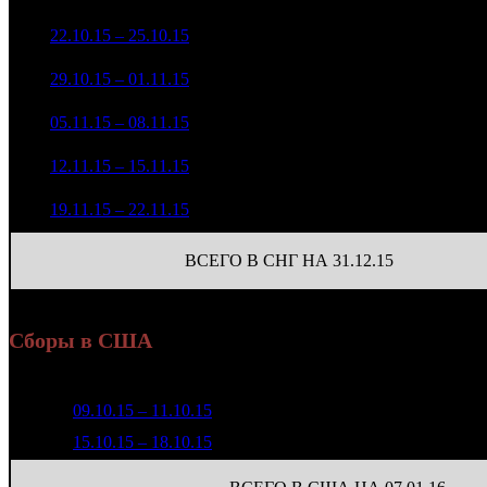
299 423
(
-295
)
15 855 698
1 024
3
22.10.15 – 25.10.15
7
-77.67%
73 589
(
-589
)
5 471 296
420
4
29.10.15 – 01.11.15
13
-65.49%
29 159
(
-604
)
1 956 679
67
5
05.11.15 – 08.11.15
18
-64.24%
9 918
(
-353
)
392 231
32
6
12.11.15 – 15.11.15
29
-79.95%
2 176
(
-35
)
127 742
8
7
19.11.15 – 22.11.15
39
-67.43%
541
(
-24
)
ВСЕГО В СНГ НА 31.12.15
Сборы в США
Неделя
Уикенд
Место
Касса уикенда
Изменение
К
1
09.10.15 – 11.10.15
3
$15 315 435
-
2
15.10.15 – 18.10.15
6
$5 863 128
-61.72%