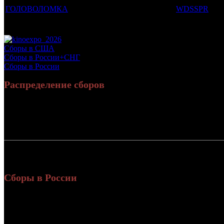
ГОЛОВОЛОМКА
WDSSPR
Потенциальный охват аудитории трейлера фильма
Просим сообщать в редакцию БК о найденых неточностях.
Сборы в США
Сборы в России+СНГ
Сборы в России
Распределение сборов
Россия:
264
СНГ:
7
Россия + СНГ
271
ил
Сборы в России
Уикенд
Нед.
Уикенд
Место
(сборы /
зрители)