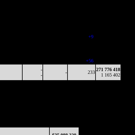
186
-
21
(
-18
)
921 015
15 484
5 611
2 826
215
250 037 996
72
-
13
(
-22
)
1 046 589
13 027
1 887
2 899
188
258 803 352
69
-
15
(
-27
)
1 099 595
29 204
414
4 726
197
267 371 004
148
-
24
(
+9
)
1 146 672
12 257
147
2 668
180
267 960 985
68
-
15
(
-17
)
1 150 174
15 968
39
3 275
236
268 189 908
68
-
14
(
+56
)
1 151 275
-
271 776 418
-
233
-
1 165 402
инотеатры
Наработка
Общая касса
3 515
$4 357
$15 315 435
3 515
$1 668
$25 741 311