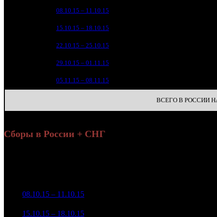
129 
1
08.10.15 – 11.10.15
2
69 
2
15.10.15 – 18.10.15
4
15 
3
22.10.15 – 25.10.15
7
4 
4
29.10.15 – 01.11.15
13
1 
5
05.11.15 – 08.11.15
15
ВСЕГО В РОССИИ НА
Сборы в России + СНГ
Уикенд
Нед.
Уикенд
Место
(сборы /
Изменение
Копии
зрители)
131 500 053
1
08.10.15 – 11.10.15
2
-
1 908
514 766
71 012 351
1 613
2
15.10.15 – 18.10.15
4
-46%