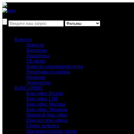
Новости
Новости
Интервью
Аналитика
ТВ-обзор
Новости кинопроизводства
Репортажи со съёмок
Рецензии
Технологии
БОКС-ОФИС
Бокс-офис России
Бокс-офис СНГ
Бокс-офис Москвы
Бокс-офис Украины
Мировой бокс-офис
Прогноз бокс-офиса
Сборы четверга
Предварительные сборы