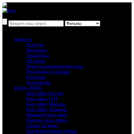
Новости
Новости
Интервью
Аналитика
ТВ-обзор
Новости кинопроизводства
Репортажи со съёмок
Рецензии
Технологии
БОКС-ОФИС
Бокс-офис России
Бокс-офис СНГ
Бокс-офис Москвы
Бокс-офис Украины
Мировой бокс-офис
Прогноз бокс-офиса
Сборы четверга
Предварительные сборы