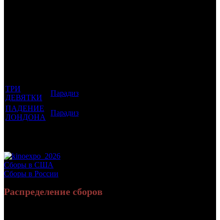
Трейлеринг
Фильмы, к
Кол-
которым
Возрастной
во
Количество
был
Дистрибьютор
рейтинг
недель
зрителей в
прикреплен
фильма
до
СНГ, млн
трейлер
старта
ТРИ
Парадиз
18 +
3
0.13
ДЕВЯТКИ
ПАДЕНИЕ
Парадиз
18 +
1
0.554
ЛОНДОНА
Потенциальный охват аудитории трейлера
0.683
фильма
Просим сообщать в редакцию БК о найденых неточностях.
Сборы в США
Сборы в России
Распределение сборов