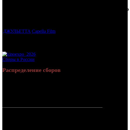
Фильмы, к
Кол-
которым
Возрастной
во
Количество
был
Дистрибьютор
рейтинг
недель
зрителей в
прикреплен
фильма
до
СНГ, млн
трейлер
старта
ДЖУЛЬЕТТА
Capella Film
18 +
1
0.063
Потенциальный охват аудитории трейлера
0.063
фильма
Просим сообщать в редакцию БК о найденых неточностях.
Сборы в России
Распределение сборов
9 853 086
34 817
Россия:
(100%)
(100%)
руб.
зрит.
СНГ:
0 руб.
(0%)
0 зрит.
(0%)
Россия +
9 853 086
34 817
СНГ
руб.
зрит.
или $152
030