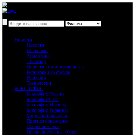
Новости
Новости
Интервью
Аналитика
ТВ-обзор
Новости кинопроизводства
Репортажи со съёмок
Рецензии
Технологии
БОКС-ОФИС
Бокс-офис России
Бокс-офис СНГ
Бокс-офис Москвы
Бокс-офис Украины
Мировой бокс-офис
Прогноз бокс-офиса
Сборы четверга
Предварительные сборы