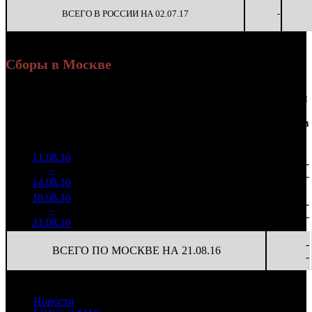
ВСЕГО В РОССИИ НА 02.07.17
-
Сборы в Москве
Доля
Наработка
Сеансы
Уикенд
от
К/
на к/т
/
Нед.
Уикенд
Место
(сборы /
сборов
т
(сборы/
Сеансов
зрители)
в
зрители)
на к/т
России
11.08.16
1 480
59 205
-
1
–
10
125
64,9%
25
204
-
14.08.16
5 098
18.08.16
1 161
20
58 088
-
2
–
10
765
59,0%
(
-5
)
194
-
21.08.16
3 872
-
ВСЕГО ПО МОСКВЕ НА 21.08.16
-
Новости