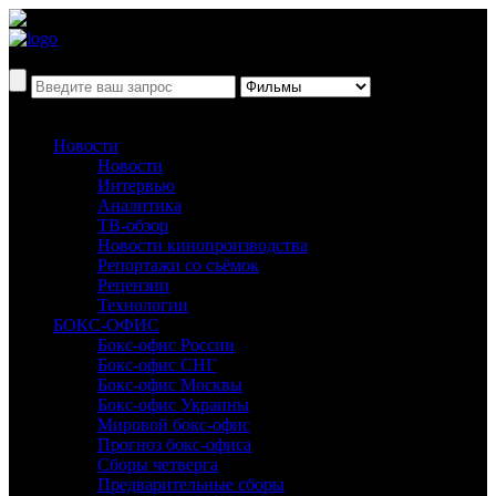
Новости
Новости
Интервью
Аналитика
ТВ-обзор
Новости кинопроизводства
Репортажи со съёмок
Рецензии
Технологии
БОКС-ОФИС
Бокс-офис России
Бокс-офис СНГ
Бокс-офис Москвы
Бокс-офис Украины
Мировой бокс-офис
Прогноз бокс-офиса
Сборы четверга
Предварительные сборы