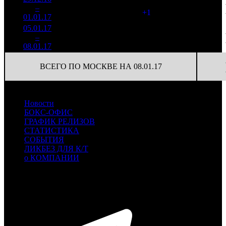
95
47 040
2
–
7
796
15,9%
(
+1
)
146
01.01.17
13 834
05.01.17
2 868
68
42 180
3
–
12
208
12,4%
(
-27
)
122
08.01.17
8 329
ВСЕГО ПО МОСКВЕ НА 08.01.17
Новости
БОКС-ОФИС
ГРАФИК РЕЛИЗОВ
СТАТИСТИКА
СОБЫТИЯ
ЛИКБЕЗ ДЛЯ К/Т
о КОМПАНИИ
Профессиональное издание о кинопрокате.
© 2012-2026
Телефон / факс +7-495-785-62-82