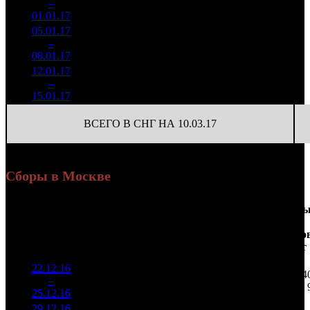
2
–
7
006
+12.87%
1 055
122
01.01.17
128 521
05.01.17
23 595
900
26 217
3
–
9
230
-19.71%
(
-155
)
118
08.01.17
106 349
12.01.17
2 079
283
7 348
4
–
18
609
-91.19%
(
-617
)
42
15.01.17
11 757
ВСЕГО В СНГ НА 10.03.17
Сборы в Москве
Доля
Наработка
Сеанс
Уикенд
от
на к/т
/
Нед.
Уикенд
Место
(сборы /
сборов
К/т
(сборы/
Сеансо
зрители)
в
зрители)
на к/т
России
22.12.16
4 737
50 403
84
1
–
6
874
18,8%
94
144
25.12.16
13 530
29.12.16
4 468