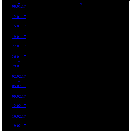
3
–
5
474
-1.65%
(
+19
)
383
9
08.01.17
411 855
12.01.17
35 486
480
73 929
3 751
4
–
8
154
-71.28%
(
-596
)
270
8
15.01.17
129 630
19.01.17
17 035
277
61 502
1 973
5
–
11
949
-51.99%
(
-203
)
233
7
22.01.17
64 404
26.01.17
9 438
171
55 199
1 309
6
–
13
959
-44.59%
(
-106
)
211
8
29.01.17
36 050
02.02.17
4 612
128
36 032
782
7
–
16
046
-51.14%
(
-43
)
138
6
05.02.17
17 629
09.02.17
1 501
59
25 450
260
8
–
18
561
-67.44%
(
-69
)
98
4
12.02.17
5 770
16.02.17
354 038
9
39 338
48
9
–
23
-76.42%
1 198
(
-50
)
133
5
19.02.17