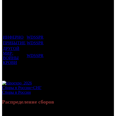
Трейлеринг
Фильмы, к
Кол-
которым
Возрастной
во
Количество
был
Дистрибьютор
рейтинг
недель
зрителей в
прикреплен
фильма
до
СНГ, млн
трейлер
старта
ИНФЕРНО
WDSSPR
16 +
10
2.177
ПРИБЫТИЕ
WDSSPR
16 +
6
1.122
ДРУГОЙ
МИР:
WDSSPR
18 +
4
0.92
ВОЙНЫ
КРОВИ
Потенциальный охват аудитории трейлера
4.218
фильма
Просим сообщать в редакцию БК о найденых неточностях.
Сборы в России+СНГ
Сборы в России
Распределение сборов