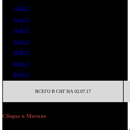
59
25 450
8
–
19
561
-68.59%
(
-69
)
98
12.02.17
5 770
16.02.17
354 038
9
39 338
9
–
26
-76.42%
1 198
(
-50
)
133
19.02.17
23.02.17
242 960
2
121 480
10
–
35
-31.37%
943
(
-7
)
472
26.02.17
02.03.17
119 084
59 542
11
–
32
-50.99%
2
447
224
05.03.17
ВСЕГО В СНГ НА 02.07.17
Сборы в Москве
Доля
Наработка
Сеанс