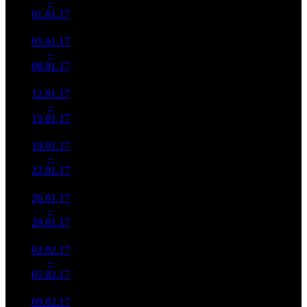
2
–
3
656
-52.58%
1 232
379
01.01.17
466 697
05.01.17
129 739
1 177
110 229
3
–
5
161
-4.39%
(
-55
)
374
08.01.17
440 018
12.01.17
37 190
528
70 436
4
–
8
364
-71.33%
(
-649
)
261
15.01.17
137 633
19.01.17
17 571
292
60 175
5
–
11
133
-52.75%
(
-236
)
232
22.01.17
67 654
26.01.17
9 636
174
55 381
6
–
14
300
-45.16%
(
-118
)
213
29.01.17
37 056
02.02.17
4 779
128
37 343
7
–
18
954
-50.4%
(
-46
)
145
05.02.17
18 590
09.02.17
1 501