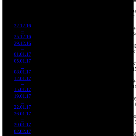
Уикенд
от
на к/т
/
Нед.
Уикенд
Место
(сборы /
сборов
К/т
(сборы/
Сеансо
зрители)
в
зрители)
на к/т
России
22.12.16
76 711
730 590
5 69
1
–
1
937
28,5%
105
1 775
5
25.12.16
186 381
29.12.16
31 422
299 262
3 24
2
–
2
488
25,0%
105
741
3
01.01.17
77 774
05.01.17
28 228
96
294 049
1 43
3
–
3
713
22,8%
(
-9
)
736
1
08.01.17
70 662
12.01.17
9 624
79
121 833
79
4
–
6
790
27,1%
(
-17
)
332
1
15.01.17
26 197
19.01.17
5 596
62
90 260
49
5
–
9
095
32,8%
(
-17
)
263
22.01.17
16 333
26.01.17
3 119
42
74 277
38
6
–
12
623
33,1%
(
-20
)
231
29.01.17
9 682
02.02.17
1 427
26
54 914
18