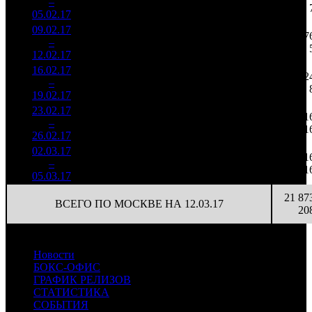
7
–
16
766
31,0%
(
-16
)
172
05.02.17
4 480
09.02.17
525 125
15
35 008
7
8
–
16
35,0%
1 644
(
-11
)
110
12.02.17
16.02.17
229 533
3
76 511
2
9
–
20
64,8%
812
(
-12
)
271
19.02.17
23.02.17
207 300
1
207 300
1
10
–
23
85,3%
789
(
-2
)
789
1
26.02.17
02.03.17
113 350
113 350
1
11
–
22
95,2%
1
421
421
1
05.03.17
21 87
ВСЕГО ПО МОСКВЕ НА 12.03.17
20
Новости
БОКС-ОФИС
ГРАФИК РЕЛИЗОВ
СТАТИСТИКА
СОБЫТИЯ