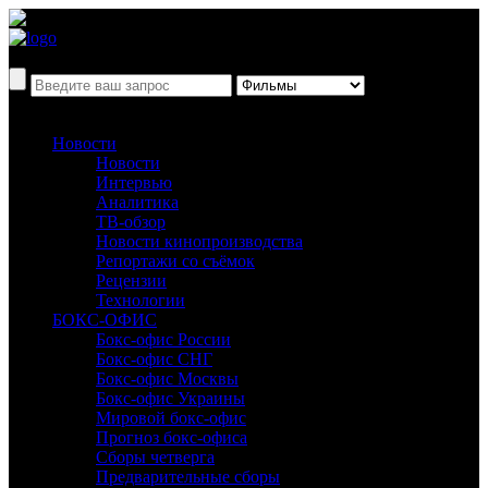
Новости
Новости
Интервью
Аналитика
ТВ-обзор
Новости кинопроизводства
Репортажи со съёмок
Рецензии
Технологии
БОКС-ОФИС
Бокс-офис России
Бокс-офис СНГ
Бокс-офис Москвы
Бокс-офис Украины
Мировой бокс-офис
Прогноз бокс-офиса
Сборы четверга
Предварительные сборы