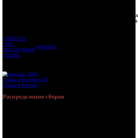
Кол-
Фильмы, к
Возрастной
во
Количеств
которым был
Дистрибьютор
рейтинг
недель
зрителей в
прикреплен
фильма
до
РФ, млн
трейлер
старта
ОБИТЕЛЬ
ЗЛА:
WDSSPR
18 +
5
1.191
ПОСЛЕДНЯЯ
ГЛАВА
Потенциальный охват аудитории трейлера фильма
1.191
Просим сообщать в редакцию БК о найденых неточностях.
Сборы в России+СНГ
Сборы в России
Распределение сборов
69 500 379
297 164
Россия:
(84.8%)
(81.1%)
руб.
зрит.
12 458 109
69 151
СНГ:
(15.2%)
(18.9%)
руб.
зрит.