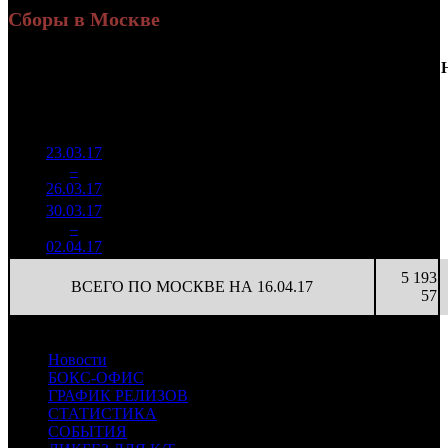
Сборы в Москве
Доля
Наработка
Сеансы
Уикенд
от
К/
на к/т
/
Нед.
Уикенд
Место
(сборы /
сборов
т
(сборы/
Сеансов
зрители)
в
зрители)
на к/т
России
23.03.17
7 677
84 373
2 215
1
–
5
969
18,3%
91
235
24
26.03.17
21 376
30.03.17
1 528
16 802
788
2
–
9
970
16,4%
91
52
9
02.04.17
4 728
5 193
ВСЕГО ПО МОСКВЕ НА 16.04.17
57
Новости
БОКС-ОФИС
ГРАФИК РЕЛИЗОВ
СТАТИСТИКА
СОБЫТИЯ