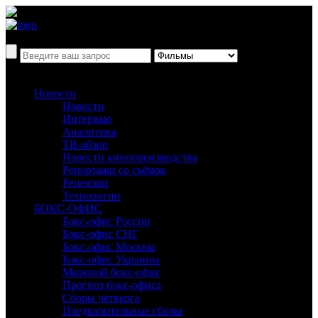
Новости
Новости
Интервью
Аналитика
ТВ-обзор
Новости кинопроизводства
Репортажи со съёмок
Рецензии
Технологии
БОКС-ОФИС
Бокс-офис России
Бокс-офис СНГ
Бокс-офис Москвы
Бокс-офис Украины
Мировой бокс-офис
Прогноз бокс-офиса
Сборы четверга
Предварительные сборы