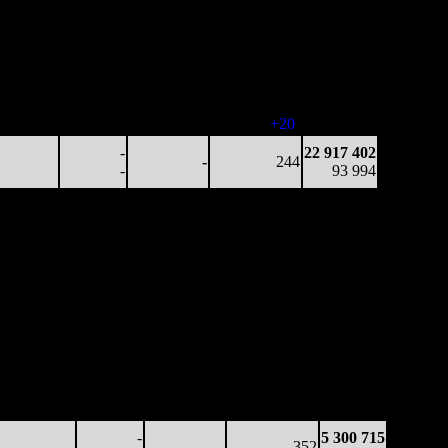
рители)
зрители)
24 872
3 391
3 807
281
12 908 820
88
7
14
-
45 925
7 644
-
-
223
21 527 686
34
-
-
(
-58
)
86 971
5 469
-
-
243
22 917 402
23
-
-
(
+20
)
93 994
-
22 917 402
-
244
-
93 994
Наработка
Наработка
Сеансы /
Тотал
на к/т
на сеанс
Сеансов
Цена билета
(сборы/
(сборы/
(сборы/
на к/т
зрители)
зрители)
зрители)
53 084
-
-
389
3 238 137
136
-
-
-
8 324
24 556
-
-
344
5 300 715
71
-
-
(
-45
)
15 070
-
5 300 715
-
352