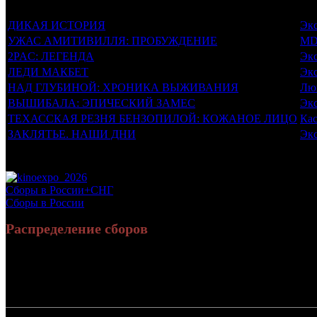
Фильмы, к которым был прикреплен трейлер
Д
ДИКАЯ ИСТОРИЯ
Эк
УЖАС АМИТИВИЛЛЯ: ПРОБУЖДЕНИЕ
MD
2PAC: ЛЕГЕНДА
Эк
ЛЕДИ МАКБЕТ
Эк
НАД ГЛУБИНОЙ: ХРОНИКА ВЫЖИВАНИЯ
Лю
ВЫШИБАЛА: ЭПИЧЕСКИЙ ЗАМЕС
Эк
ТЕХАССКАЯ РЕЗНЯ БЕНЗОПИЛОЙ: КОЖАНОЕ ЛИЦО
Кас
ЗАКЛЯТЬЕ. НАШИ ДНИ
Эк
Потенциальный охват аудитории трейлера фильма
Просим сообщать в редакцию БК о найденых неточностях.
Сборы в России+СНГ
Сборы в России
Распределение сборов
Россия:
СНГ: