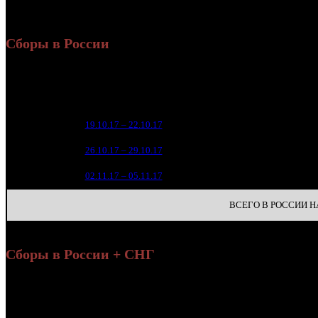
Россия + СНГ
Сборы в России
Уикенд
Нед.
Уикенд
Место
(сборы /
зрители
12 3
1
19.10.17 – 22.10.17
8
1 
2
26.10.17 – 29.10.17
16
2
3
02.11.17 – 05.11.17
28
ВСЕГО В РОССИИ НА
Сборы в России + СНГ
На
Уикенд
Нед.
Уикенд
Место
(сборы /
Изменение
К/т
(
зрители)