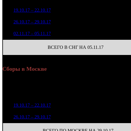
з
12 908 820
1
19.10.17 – 22.10.17
8
-
519
45 925
2 018 081
264
2
26.10.17 – 29.10.17
16
-84.37%
9 055
(
-255
)
246 095
45
3
02.11.17 – 05.11.17
28
-87.81%
1 013
(
-219
)
ВСЕГО В СНГ НА 05.11.17
Сборы в Москве
Уикенд
Доля от сборов
Нед.
Уикенд
Место
(сборы /
К/т
в России
зрители)
3 238 137
1
19.10.17 – 22.10.17
9
26,3%
61
8 324
663 005
27
2
26.10.17 – 29.10.17
15
35,7%
1 929
(
-34
)
ВСЕГО ПО МОСКВЕ НА 29.10.17