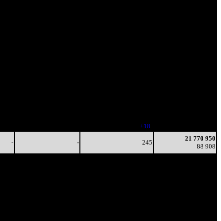
ит.
Наработка
/
Тотал
на сеанс
Цена билета
(сборы/
(сборы/
зрители)
зрители)
3 167
3 889
284
12 316 949
7
14
-
43 338
-
-
225
20 421 900
-
-
(
-59
)
82 071
-
-
243
21 770 950
-
-
(
+18
)
88 908
21 770 950
-
-
245
88 908