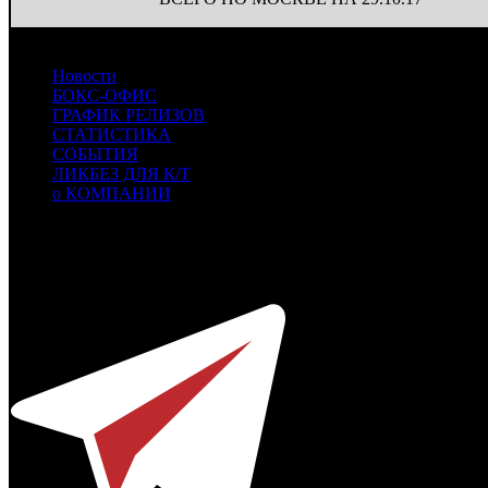
Новости
БОКС-ОФИС
ГРАФИК РЕЛИЗОВ
СТАТИСТИКА
СОБЫТИЯ
ЛИКБЕЗ ДЛЯ К/Т
о КОМПАНИИ
Профессиональное издание о кинопрокате.
© 2012-2026
Телефон / факс +7-495-785-62-82