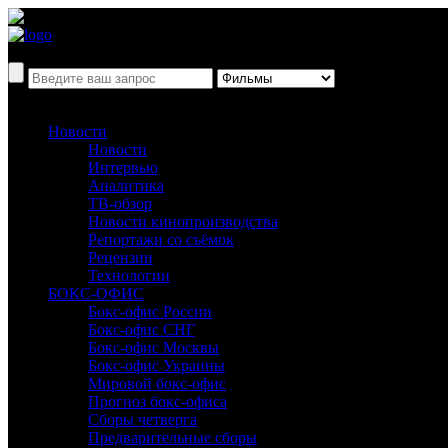
Новости
Новости
Интервью
Аналитика
ТВ-обзор
Новости кинопроизводства
Репортажи со съёмок
Рецензии
Технологии
БОКС-ОФИС
Бокс-офис России
Бокс-офис СНГ
Бокс-офис Москвы
Бокс-офис Украины
Мировой бокс-офис
Прогноз бокс-офиса
Сборы четверга
Предварительные сборы