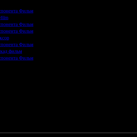
истрибьютор
Возрастной рейтинг фильма
Кол-во недель до
спонента Фильм
18 +
14
film
16 +
13
спонента Фильм
18 +
12
спонента Фильм
18 +
11
ксор
18 +
9
спонента Фильм
18 +
7
кад фильм
18 +
4
спонента Фильм
18 +
1
21 770 950 руб.
(95%)
88 908 зр
1 146 452 руб.
(5%)
5 086 з