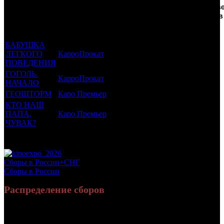
Фильмы, к
Возрастной
во
Количеств
которым был
Дистрибьютор
рейтинг
недель
зрителей в
прикреплен
фильма
до
РФ, млн
трейлер
старта
БАБУШКА
ЛЕГКОГО
КарроПрокат
16 +
23
1.469
ПОВЕДЕНИЯ
ГОГОЛЬ.
КарроПрокат
16 +
21
1.853
НАЧАЛО
ГЕОШТОРМ
Каро Премьер
16 +
14
2.081
КТО НАШ
ПАПА,
Каро Премьер
18 +
2
0.351
ЧУВАК?
Потенциальный охват аудитории трейлера фильма
5.754
Просим сообщать в редакцию БК о найденых неточностях.
Сборы в России+СНГ
Сборы в России
Распределение сборов