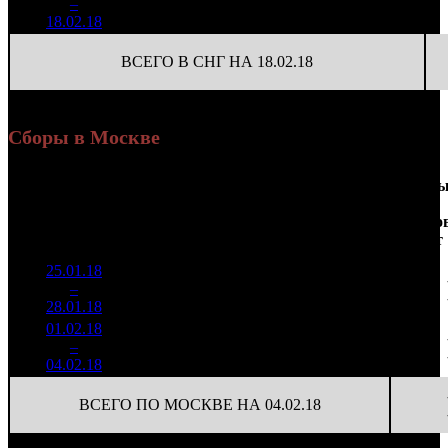
4
–
41
-92.05%
582
(
-560
)
10
18.02.18
ВСЕГО В СНГ НА 18.02.18
Сборы в Москве
Доля
Наработка
Сеанс
Уикенд
от
на к/т
/
Нед.
Уикенд
Место
(сборы /
сборов
К/т
(сборы/
Сеансо
зрители)
в
зрители)
на к/т
России
25.01.18
14 554
148 510
1
–
4
010
13,0%
98
402
28.01.18
39 391
01.02.18
1 836
84
21 866
2
–
11
715
9,1%
(
-14
)
71
04.02.18
5 989
ВСЕГО ПО МОСКВЕ НА 04.02.18