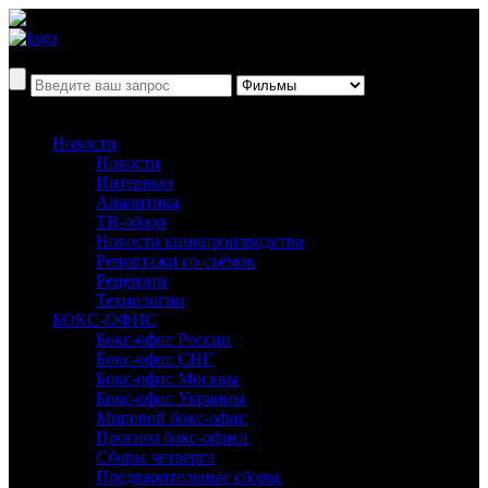
Новости
Новости
Интервью
Аналитика
ТВ-обзор
Новости кинопроизводства
Репортажи со съёмок
Рецензии
Технологии
БОКС-ОФИС
Бокс-офис России
Бокс-офис СНГ
Бокс-офис Москвы
Бокс-офис Украины
Мировой бокс-офис
Прогноз бокс-офиса
Сборы четверга
Предварительные сборы