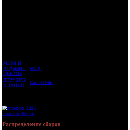
Хронометраж:
115 минут
Рейтинг МКРФ:
12+
Трейлеринг
Фильмы, к
Кол-
которым
Возрастной
во
Количество
был
Дистрибьютор
рейтинг
недель
зрителей в
прикреплен
фильма
до
РФ, млн
трейлер
старта
МЭРИ И
ВЕДЬМИН
MVK
6 +
7
0.355
ЦВЕТОК
ДЕВУШКИ
Capella Film
12 +
2
0.015
И ТАНКИ
Потенциальный охват аудитории трейлера
0.37
фильма
Просим сообщать в редакцию БК о найденых неточностях.
Сборы в России
Распределение сборов