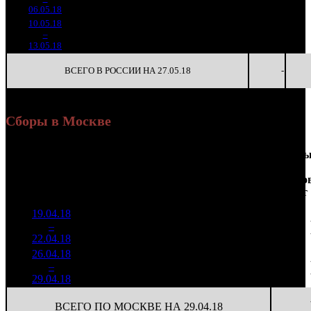
1 365
(
-191
)
57
-
06.05.18
10.05.18
106 972
6
17 829
-
4
–
26
-64.89%
497
(
-18
)
83
-
13.05.18
ВСЕГО В РОССИИ НА 27.05.18
-
Сборы в Москве
Доля
Наработка
Сеанс
Уикенд
от
на к/т
/
Нед.
Уикенд
Место
(сборы /
сборов
К/т
(сборы/
Сеансо
зрители)
в
зрители)
на к/т
России
19.04.18
1 551
33 008
1
–
11
353
21,7%
47
100
22.04.18
4 708
26.04.18
550 155
34
16 181
2
–
15
24,3%
1 975
(
-13
)
58
29.04.18
ВСЕГО ПО МОСКВЕ НА 29.04.18