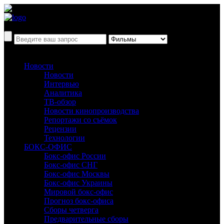
Новости
Новости
Интервью
Аналитика
ТВ-обзор
Новости кинопроизводства
Репортажи со съёмок
Рецензии
Технологии
БОКС-ОФИС
Бокс-офис России
Бокс-офис СНГ
Бокс-офис Москвы
Бокс-офис Украины
Мировой бокс-офис
Прогноз бокс-офиса
Сборы четверга
Предварительные сборы