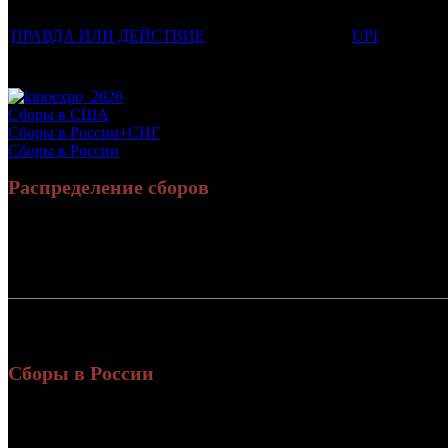
Фильмы, к которым был прикреплен трейлер
Дистрибьют
ПРАВДА ИЛИ ДЕЙСТВИЕ
UPI
Потенциальный охват аудитории трейлера фильма
Просим сообщать в редакцию БК о найденых неточностях.
Сборы в США
Сборы в России+СНГ
Сборы в России
Распределение сборов
Россия:
8
СНГ:
Россия + СНГ
10
Сборы в России
Уикенд
Нед.
Уикенд
Место
(сборы /