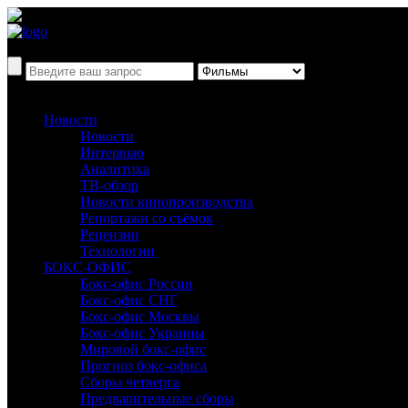
Новости
Новости
Интервью
Аналитика
ТВ-обзор
Новости кинопроизводства
Репортажи со съёмок
Рецензии
Технологии
БОКС-ОФИС
Бокс-офис России
Бокс-офис СНГ
Бокс-офис Москвы
Бокс-офис Украины
Мировой бокс-офис
Прогноз бокс-офиса
Сборы четверга
Предварительные сборы