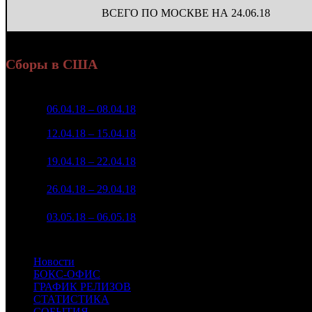
ВСЕГО ПО МОСКВЕ НА 24.06.18
Сборы в США
Неделя
Уикенд
Место
Касса уикенда
Изменение
К
1
06.04.18 – 08.04.18
3
$20 556 350
-
2
12.04.18 – 15.04.18
5
$10 770 310
-47.61%
3
19.04.18 – 22.04.18
7
$6 835 145
-36.54%
4
26.04.18 – 29.04.18
9
$2 975 260
-56.47%
5
03.05.18 – 06.05.18
10
$1 751 340
-41.14%
Новости
БОКС-ОФИС
ГРАФИК РЕЛИЗОВ
СТАТИСТИКА
СОБЫТИЯ