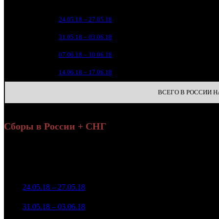
зрители
35 1
1
24.05.18 – 27.05.18
4
1
17 8
2
31.05.18 – 03.06.18
7
2 
3
07.06.18 – 10.06.18
14
3
4
14.06.18 – 17.06.18
26
ВСЕГО В РОССИИ НА
Сборы в России + СНГ
На
Уикенд
Нед.
Уикенд
Место
(сборы /
Изменение
К/т
(
зрители)
з
40 665 576
1
24.05.18 – 27.05.18
4
-
636
153 967
21 680 025
628
2
31.05.18 – 03.06.18
7
-46.69%
86 316
(
-8
)