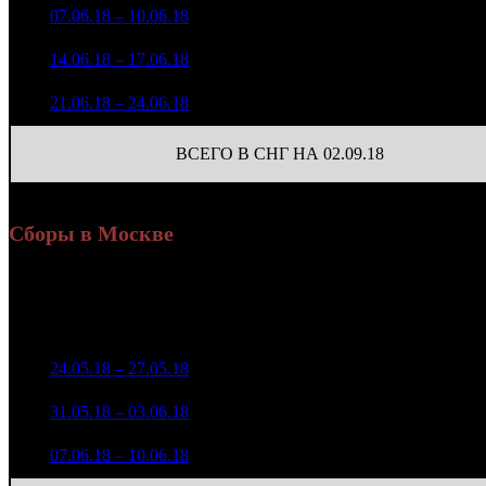
3 553 406
230
3
07.06.18 – 10.06.18
13
-83.61%
15 947
(
-398
)
567 108
31
4
14.06.18 – 17.06.18
24
-84.04%
2 381
(
-199
)
148 377
11
5
21.06.18 – 24.06.18
30
-73.84%
676
(
-20
)
ВСЕГО В СНГ НА 02.09.18
Сборы в Москве
Уикенд
Доля от сборов
Нед.
Уикенд
Место
(сборы /
К/т
в России
зрители)
7 342 406
1
24.05.18 – 27.05.18
5
20,9%
83
18 801
3 368 301
82
2
31.05.18 – 03.06.18
8
18,9%
10 080
(
-1
)
704 137
21
3
07.06.18 – 10.06.18
15
25,4%
2 294
(
-61
)