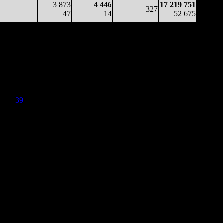
3 873
4 446
17 219 751
327
47
14
52 675
инотеатры
Наработка
Общая касса
3 379
$6 084
$20 556 350
3 418
$3 151
$37 403 980
(
+39
)
3 134
$2 181
$48 102 190
(
-284
)
2 324
$1 280
$53 246 750
(
-810
)
1 672
$1 047
$56 222 840
(
-652
)