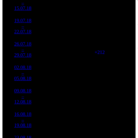
1
–
1
-
1 373
1 628
1 186
15.07.18
546
19.07.18
207 642
151 233
2
–
1
482
-43.02%
1 373
681
22.07.18
934 982
26.07.18
102 159
1 585
64 454
3
–
2
373
-50.8%
(
+212
)
309
29.07.18
489 654
02.08.18
61 362
1 361
45 087
4
–
3
807
-39.93%
(
-224
)
218
05.08.18
296 103
09.08.18
36 205
812
44 588
5
–
4
484
-41%
(
-549
)
218
12.08.18
177 156
16.08.18
26 552
616
43 105
6
–
6
819
-26.66%
(
-196
)
210
19.08.18
129 101
23.08.18
16 709