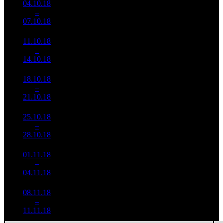
04.10.18
2 579
131
19 688
13
–
17
112
-47.69%
(
-54
)
81
07.10.18
10 632
11.10.18
1 755
80
21 940
14
–
25
226
-31.94%
(
-51
)
95
14.10.18
7 591
18.10.18
684 122
39
17 542
15
–
33
-61.02%
3 022
(
-41
)
77
21.10.18
25.10.18
376 276
28
13 438
16
–
38
-45%
2 161
(
-11
)
77
28.10.18
01.11.18
430 064
18
23 892
17
–
34
+14.29%
2 053
(
-10
)
114
04.11.18
08.11.18
277 579
14
19 827
18
–
43
-35.46%
1 342
(
-4
)
96
11.11.18