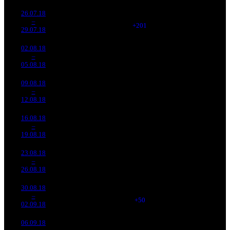
26.07.18
89 939
1 411
63 741
20 543
3
–
2
194
-51.78%
(
+201
)
297
15
29.07.18
419 310
02.08.18
54 433
1 197
45 475
13 761
4
–
3
178
-39.48%
(
-214
)
213
11
05.08.18
255 481
09.08.18
31 881
720
44 280
7 008
5
–
5
747
-41.43%
(
-477
)
212
10
12.08.18
152 971
16.08.18
23 767
561
42 367
5 130
6
–
6
932
-25.45%
(
-159
)
203
9
19.08.18
113 806
23.08.18
15 050
400
37 627
3 242
7
–
9
675
-36.68%
(
-161
)
176
8
26.08.18
70 259
30.08.18
22 830
450
50 735
4 364
8
–
6
767
+51.69%
(
+50
)
235
10
02.09.18
105 628
06.09.18
9 179
302
30 395
2 237