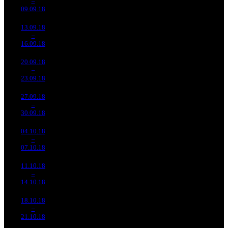
9
–
9
326
-59.79%
(
-148
)
136
7
09.09.18
40 988
13.09.18
6 725
251
26 795
1 426
10
–
11
461
-26.73%
(
-51
)
113
6
16.09.18
28 284
20.09.18
4 673
219
21 338
1 047
11
–
12
048
-30.52%
(
-32
)
93
5
23.09.18
20 412
27.09.18
4 391
179
24 534
804
12
–
14
552
-6.02%
(
-40
)
108
4
30.09.18
19 270
04.10.18
2 129
124
17 170
476
13
–
18
113
-51.52%
(
-55
)
71
4
07.10.18
8 804
11.10.18
1 266
76
16 660
258
14
–
27
145
-40.53%
(
-48
)
74
3
14.10.18
5 608
18.10.18
425 707
34
12 521
121
15
–
37
-66.38%
1 867
(
-42
)
55
4
21.10.18