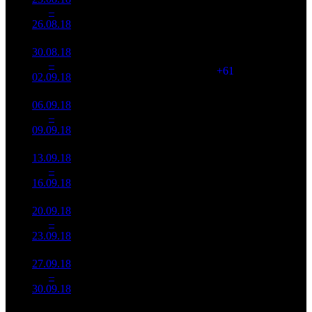
419
39 879
7
–
8
371
-37.07%
(
-197
)
187
26.08.18
78 543
30.08.18
24 579
480
51 207
8
–
5
127
+47.1%
(
+61
)
240
02.09.18
115 225
06.09.18
10 349
332
31 173
9
–
9
439
-57.89%
(
-148
)
142
09.09.18
47 023
13.09.18
7 559
266
28 420
10
–
11
836
-26.95%
(
-66
)
121
16.09.18
32 149
20.09.18
5 343
226
23 646
11
–
12
938
-29.31%
(
-40
)
104
23.09.18
23 479
27.09.18
4 930
185
26 650
12
–
13
335
-7.74%
(
-41
)
117
30.09.18
21 727