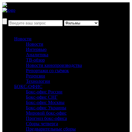
Новости
Новости
Интервью
Аналитика
ТВ-обзор
Новости кинопроизводства
Репортажи со съёмок
Рецензии
Технологии
БОКС-ОФИС
Бокс-офис России
Бокс-офис СНГ
Бокс-офис Москвы
Бокс-офис Украины
Мировой бокс-офис
Прогноз бокс-офиса
Сборы четверга
Предварительные сборы