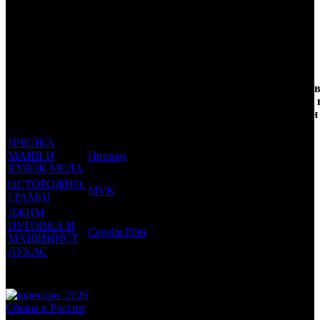
Рейтинг МКРФ:
6+
Трейлеринг
Кол-
Фильмы, к
Возрастной
во
Количест
которым был
Дистрибьютор
рейтинг
недель
зрителей 
прикреплен
фильма
до
РФ, млн
трейлер
старта
ПЧЕЛКА
МАЙЯ И
Пионер
0 +
10
0.131
КУБОК МЕДА
ОСТОРОЖНО:
MVK
6 +
4
0.116
ГРАМП!
ДЖИМ
ПУГОВКА И
Capella Film
6 +
4
0.034
МАШИНИСТ
ЛУКАС
Потенциальный охват аудитории трейлера фильма
0.281
Просим сообщать в редакцию БК о найденых неточностях.
Сборы в России