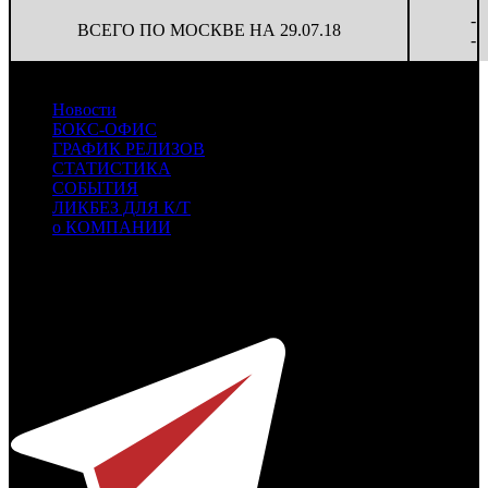
-
ВСЕГО ПО МОСКВЕ НА 29.07.18
-
Новости
БОКС-ОФИС
ГРАФИК РЕЛИЗОВ
СТАТИСТИКА
СОБЫТИЯ
ЛИКБЕЗ ДЛЯ К/Т
о КОМПАНИИ
Профессиональное издание о кинопрокате.
© 2012-2026
Телефон / факс +7-495-785-62-82