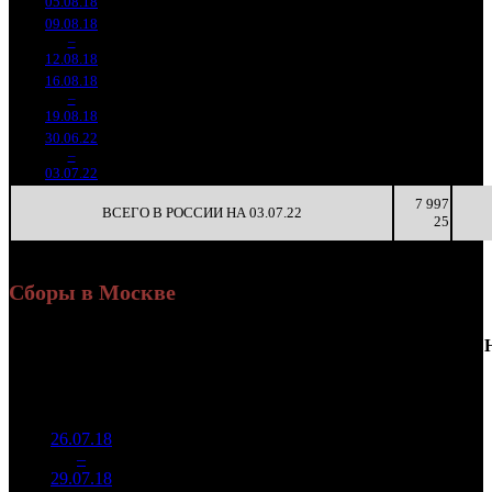
05.08.18
9 398
09.08.18
444 863
95
4 683
-
3
–
25
-76.95%
2 097
(
-185
)
22
-
12.08.18
16.08.18
228 114
49
4 655
-
4
–
29
-48.72%
972
(
-46
)
20
-
19.08.18
30.06.22
544 978
4 098
413
206
–
29
-
133
2 485
19
3
03.07.22
7 997
ВСЕГО В РОССИИ НА 03.07.22
25
Сборы в Москве
Доля
Наработка
Сеансы
Уикенд
от
К/
на к/т
/
Нед.
Уикенд
Место
(сборы /
сборов
т
(сборы/
Сеансов
зрители)
в
зрители)
на к/т
России
26.07.18
1 220
20 690
-
1
–
8
736
22,9%
59
62
-
29.07.18
3 682