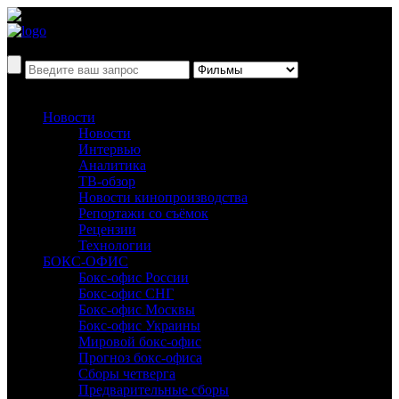
Новости
Новости
Интервью
Аналитика
ТВ-обзор
Новости кинопроизводства
Репортажи со съёмок
Рецензии
Технологии
БОКС-ОФИС
Бокс-офис России
Бокс-офис СНГ
Бокс-офис Москвы
Бокс-офис Украины
Мировой бокс-офис
Прогноз бокс-офиса
Сборы четверга
Предварительные сборы