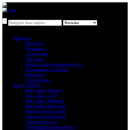
Новости
Новости
Интервью
Аналитика
ТВ-обзор
Новости кинопроизводства
Репортажи со съёмок
Рецензии
Технологии
БОКС-ОФИС
Бокс-офис России
Бокс-офис СНГ
Бокс-офис Москвы
Бокс-офис Украины
Мировой бокс-офис
Прогноз бокс-офиса
Сборы четверга
Предварительные сборы