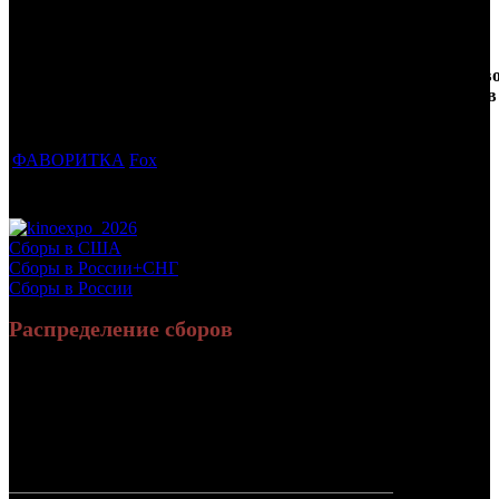
Трейлеринг
Кол-
Фильмы, к
Возрастной
во
Количеств
которым был
Дистрибьютор
рейтинг
недель
зрителей в
прикреплен
фильма
до
РФ, млн
трейлер
старта
ФАВОРИТКА
Fox
18 +
4
0.276
Потенциальный охват аудитории трейлера фильма
0.276
Просим сообщать в редакцию БК о найденых неточностях.
Сборы в США
Сборы в России+СНГ
Сборы в России
Распределение сборов
126 333 720
437 460
Россия:
(97.4%)
(97.1%)
руб.
зрит.
3 435 196
13 271
СНГ:
(2.6%)
(2.9%)
руб.
зрит.