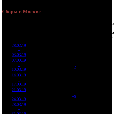
Сборы в Москве
Доля
Наработка
Сеанс
Уикенд
от
на к/т
/
Нед.
Уикенд
Место
(сборы /
сборов
К/т
(сборы/
Сеансо
зрители)
в
зрители)
на к/т
России
28.02.19
13 547
193 532
1
–
4
248
32,3%
70
445
03.03.19
31 145
07.03.19
7 880
72
109 455
2
–
6
780
31,5%
(
+2
)
242
10.03.19
17 399
14.03.19
6 483
57
113 738
3
–
6
076
40,3%
(
-15
)
261
17.03.19
14 887
21.03.19
3 189
62
51 442
4
–
9
417
47,4%
(
+5
)
120
24.03.19
7 459
28.03.19
1 419
34
41 747
5
–
13
387
47,7%
(
-28
)
115
31.03.19
3 918