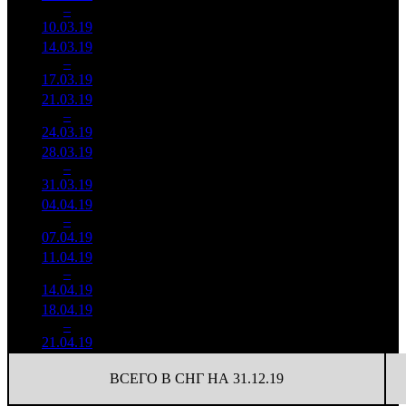
407
62 485
2
–
7
290
-41.25%
(
-10
)
196
10.03.19
79 845
14.03.19
16 505
315
52 399
3
–
7
774
-35.1%
(
-92
)
160
17.03.19
50 314
21.03.19
6 723
158
42 551
4
–
12
071
-59.27%
(
-157
)
124
24.03.19
19 599
28.03.19
2 976
105
28 343
5
–
15
026
-55.73%
(
-53
)
90
31.03.19
9 485
04.04.19
906 945
40
22 674
6
–
23
-69.52%
2 628
(
-65
)
66
07.04.19
11.04.19
604 070
20
30 204
7
–
30
-33.4%
1 532
(
-20
)
77
14.04.19
18.04.19
194 373
15
12 958
8
–
31
-67.82%
723
(
-5
)
48
21.04.19
ВСЕГО В СНГ НА 31.12.19