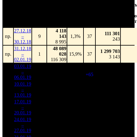
Доля
Наработка
Сеанс
Уикенд
от
на к/т
/
Нед.
Уикенд
Место
(сборы /
сборов
К/т
(сборы/
Сеансо
зрители)
в
зрители)
на к/т
России
27.12.18
4 118
111 301
пр.
–
9
143
1,3%
37
243
30.12.18
8 995
31.12.18
48 089
1 299 703
пр.
–
1
028
15,9%
37
3 143
02.01.19
116 309
03.01.19
90 675
102
888 976
1
–
1
590
12,3%
(
+65
)
2 249
06.01.19
229 366
10.01.19
45 723
448 274
2
–
1
988
13,9%
102
1 202
13.01.19
122 590
17.01.19
24 682
100
246 827
3
–
2
668
13,8%
(
-2
)
678
20.01.19
67 764
24.01.19
13 699
93
147 303
4
–
4
149
15,6%
(
-7
)
420
27.01.19
39 103