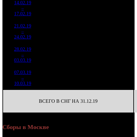
14.02.19
1 938
137
14 153
7
–
23
970
-83.22%
(
-418
)
65
17.02.19
8 970
21.02.19
1 754
88
19 940
8
–
19
685
-9.5%
(
-49
)
95
24.02.19
8 375
28.02.19
360 638
19
18 981
9
–
32
-79.45%
1 627
(
-69
)
86
03.03.19
07.03.19
160 735
11
14 612
10
–
42
-55.43%
578
(
-8
)
53
10.03.19
ВСЕГО В СНГ НА 31.12.19
Сборы в Москве