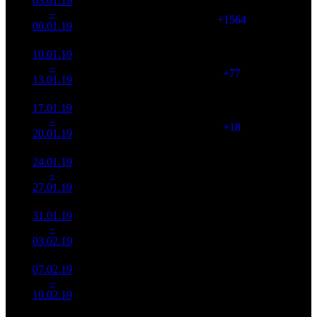
03.01.19
144
1 715
434 813
1
–
1
-
2 699
(
+1564
)
1 574
06.01.19
965
339 678
10.01.19
199
1 792
189 553
2
–
1
-54.45%
1 381
(
+77
)
771
13.01.19
786
17.01.19
184 682
1 810
102 034
3
–
2
252
-45.63%
(
+18
)
430
20.01.19
777 531
24.01.19
90 410
1 529
59 130
4
–
3
405
-51.05%
(
-281
)
248
27.01.19
379 921
31.01.19
33 901
950
35 686
5
–
7
545
-62.5%
(
-579
)
144
03.02.19
136 821
07.02.19
11 557
555
20 825
6
–
16
625
-65.91%
(
-395
)
94
10.02.19
51 944