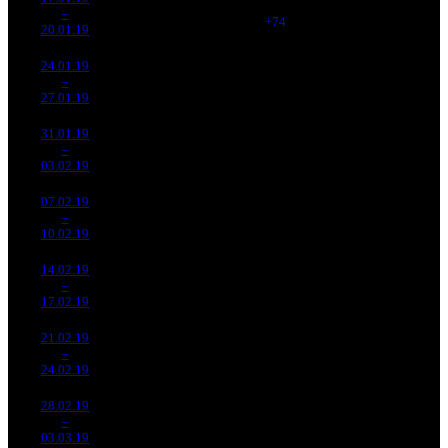
1 730
103 324
19 542
3
–
2
863
-45.69%
(
+74
)
432
11
20.01.19
746 820
24.01.19
88 042
1 437
61 268
12 487
4
–
3
205
-50.75%
(
-293
)
255
9
27.01.19
366 949
31.01.19
33 237
908
36 606
6 065
5
–
6
922
-62.25%
(
-529
)
147
7
03.02.19
133 288
07.02.19
11 473
546
21 014
2 797
6
–
16
527
-65.48%
(
-362
)
94
5
10.02.19
51 328
14.02.19
1 906
135
14 121
534
7
–
23
359
-83.38%
(
-411
)
64
4
17.02.19
8 707
21.02.19
1 734
86
20 165
250
8
–
18
156
-9.03%
(
-49
)
96
3
24.02.19
8 224
28.02.19
360 638
19
18 981
70
9
–
31
-79.2%
1 627
(
-67
)
86
4
03.03.19