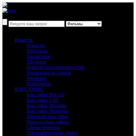
Новости
Новости
Интервью
Аналитика
ТВ-обзор
Новости кинопроизводства
Репортажи со съёмок
Рецензии
Технологии
БОКС-ОФИС
Бокс-офис России
Бокс-офис СНГ
Бокс-офис Москвы
Бокс-офис Украины
Мировой бокс-офис
Прогноз бокс-офиса
Сборы четверга
Предварительные сборы