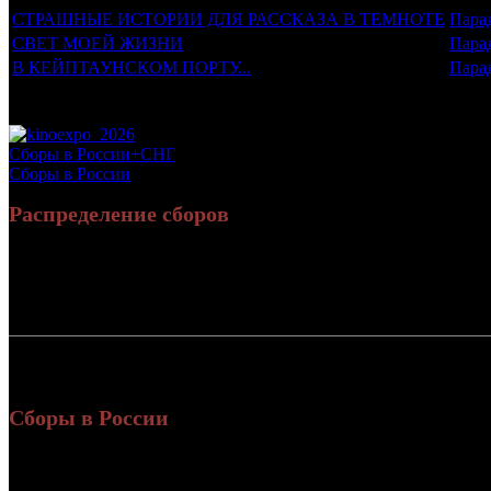
СТРАШНЫЕ ИСТОРИИ ДЛЯ РАССКАЗА В ТЕМНОТЕ
Пара
СВЕТ МОЕЙ ЖИЗНИ
Пара
В КЕЙПТАУНСКОМ ПОРТУ...
Пара
Потенциальный охват аудитории трейлера фильма
Просим сообщать в редакцию БК о найденых неточностях.
Сборы в России+СНГ
Сборы в России
Распределение сборов
Россия:
СНГ:
Россия + СНГ
Сборы в России
Уикенд
Нед.
Уикенд
Место
(сборы 