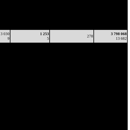
(сборы/
зрители)
зрители)
1 490
1 581
321
2 354 946
4
5
-
7 332
280
1 204
278
3 600 594
2
4
(
-43
)
12 833
3 030
1 253
3 798 068
278
9
5
13 682