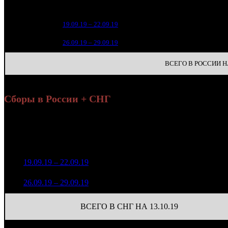
зрители
2 3
1
19.09.19 – 22.09.19
20
3
2
26.09.19 – 29.09.19
37
ВСЕГО В РОССИИ НА
Сборы в России + СНГ
Нар
Уикенд
н
Нед.
Уикенд
Место
(сборы /
Изменение
К/т
(с
зрители)
зр
2 447 159
1
19.09.19 – 22.09.19
20
-
386
7 716
409 297
152
2
26.09.19 – 29.09.19
35
-83.27%
1 453
(
-234
)
ВСЕГО В СНГ НА 13.10.19