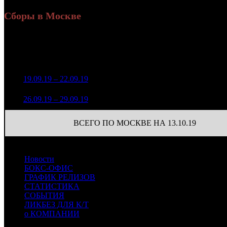
Сборы в Москве
Уикенд
Доля от сборов
Нед.
Уикенд
Место
(сборы /
К/т
в России
зрители)
969 697
1
19.09.19 – 22.09.19
14
41,2%
86
2 241
140 135
22
2
26.09.19 – 29.09.19
19
41,6%
410
(
-64
)
ВСЕГО ПО МОСКВЕ НА 13.10.19
Новости
БОКС-ОФИС
ГРАФИК РЕЛИЗОВ
СТАТИСТИКА
СОБЫТИЯ
ЛИКБЕЗ ДЛЯ К/Т
о КОМПАНИИ