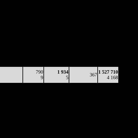
Наработка
Наработка
Сеансы /
Тотал
на к/т
на сеанс
Сеансов
Цена билета
(сборы/
(сборы/
(сборы/
на к/т
зрители)
зрители)
зрители)
11 276
380
2 552
433
969 697
26
4
6
-
2 241
6 370
60
2 336
342
1 432 790
19
3
7
(
-91
)
3 823
790
1 934
1 527 710
367
9
5
4 168