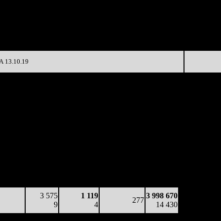
(сборы/
)
на к/т
зрители)
54 946
6 615
-
356
7 332
21
37 038
120
2 809
-85.69%
1 211
(
-236
)
10
 13.10.19
аботка
Наработка
Сеансы /
Тотал
а к/т
на сеанс
Сеансов
Цена билета
(сборы/
боры/
(сборы/
на к/т
зрители)
ители)
зрители)
6 340
1 760
1 390
317
2 447 159
20
5
4
-
7 716
2 693
460
890
282
3 801 196
10
3
3
(
-35
)
13 581
3 575
1 119
3 998 670
277
9
4
14 430