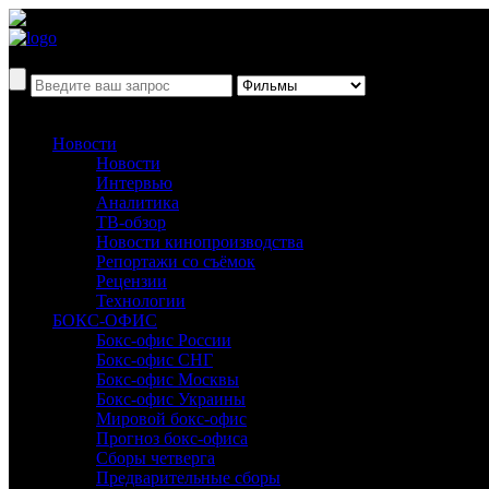
Новости
Новости
Интервью
Аналитика
ТВ-обзор
Новости кинопроизводства
Репортажи со съёмок
Рецензии
Технологии
БОКС-ОФИС
Бокс-офис России
Бокс-офис СНГ
Бокс-офис Москвы
Бокс-офис Украины
Мировой бокс-офис
Прогноз бокс-офиса
Сборы четверга
Предварительные сборы