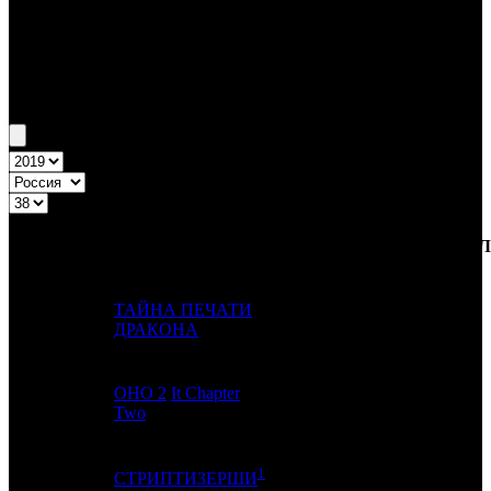
Бокс-офис России
Уикенд России №38 19.09.19 - 22.09.19
Топ-20
Уикенд России
ПРЕД.
ДИСТРИБЬЮТОР
№
Название
НЕДЕ
НЕДЕЛЯ
НЕД.
ТАЙНА ПЕЧАТИ
1
10
NKI
1
ДРАКОНА
ОНО 2
It Chapter
2
1
CAO
3
Two
1
СТРИПТИЗЕРШИ
3
2
MD
2