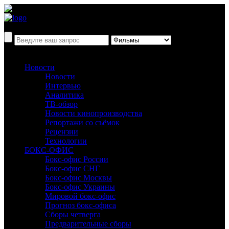
Новости
Новости
Интервью
Аналитика
ТВ-обзор
Новости кинопроизводства
Репортажи со съёмок
Рецензии
Технологии
БОКС-ОФИС
Бокс-офис России
Бокс-офис СНГ
Бокс-офис Москвы
Бокс-офис Украины
Мировой бокс-офис
Прогноз бокс-офиса
Сборы четверга
Предварительные сборы