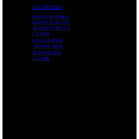
17
-
СЕСТРЕНКА
WDSSPR
1
МУЛЬТ В КИНО.
ВЫПУСК № 102.
18
18
MVK
2
ЛЕКАРСТВО ОТ
СКУКИ
ПРОКЛЯТИЕ
19
-
PNR
1
«МЭРИ»
Mary
ЗЕРОВИЛЛЬ
20
-
PRD
1
Zeroville
ИТОГО ТОП-10:
ИТОГО ТОП-20:
Также 19.09.19 стартовали:
ЭЛЕФАНТ /
(CP)
и собрал 315 экранами 1 361 100 руб. ($21
125) и 4776 зрителей.
МЕЖДУ НАМИ МУЗЫКА /
Song to Song
(PRGK)
и собрал
121 экранами 1 340 000 руб. ($20 798) и 4215 зрителей.
ПЕТСОН И ФИНДУС. ФИНДУС ПЕРЕЕЗЖАЕТ /
Pettersson