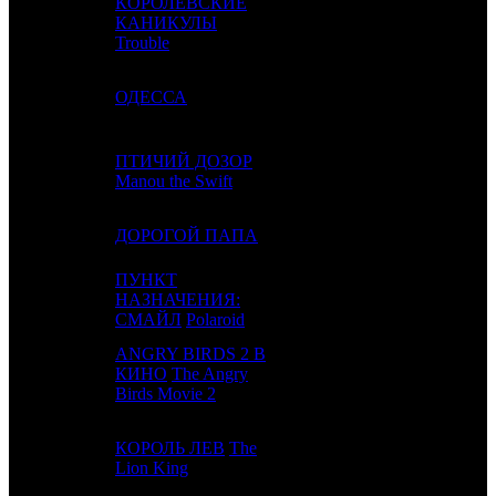
КОРОЛЕВСКИЕ
10
8
КАНИКУЛЫ
CPF
3
Trouble
11
5
ОДЕССА
WDSSPR
3
ПТИЧИЙ ДОЗОР
12
6
NKI
2
Manou the Swift
13
4
ДОРОГОЙ ПАПА
CP
2
ПУНКТ
14
7
НАЗНАЧЕНИЯ:
EXP
2
СМАЙЛ
Polaroid
ANGRY BIRDS 2 В
15
11
КИНО
The Angry
WDSSPR
6
Birds Movie 2
КОРОЛЬ ЛЕВ
The
16
13
WDSSPR
10
Lion King