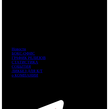
CP
CP
- Централ Партнершип
MVK
MVK
PNR
Пионер
PRD
Парадиз
PRGK
PRGK
- Престиж Кино
BFM
BFM
- Большой фестиваль мультфильмов
CS
CS
- Cinemaus Studio
PVZGL
PVZGL
- Про:взгляд
SMKT
SMKT
- Самокат
KNLG
KNLG
- Кинологистика
Новости
БОКС-ОФИС
ГРАФИК РЕЛИЗОВ
СТАТИСТИКА
СОБЫТИЯ
ЛИКБЕЗ ДЛЯ К/Т
о КОМПАНИИ
Профессиональное издание о кинопрокате.
© 2012-2026
Телефон / факс +7-495-785-62-82