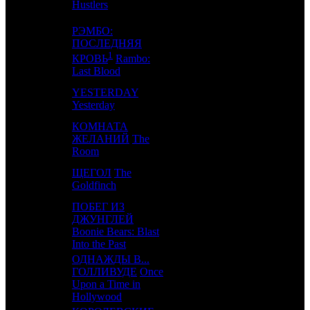
Hustlers
РЭМБО:
ПОСЛЕДНЯЯ
4
-
MD
1
1
КРОВЬ
Rambo:
Last Blood
YESTERDAY
5
-
UPI
1
Yesterday
КОМНАТА
6
-
ЖЕЛАНИЙ
The
VLG
1
Room
ЩЕГОЛ
The
7
3
CAO
2
Goldfinch
ПОБЕГ ИЗ
ДЖУНГЛЕЙ
8
-
EXP
1
Boonie Bears: Blast
Into the Past
ОДНАЖДЫ В...
ГОЛЛИВУДЕ
Once
9
9
WDSSPR
7
Upon a Time in
Hollywood