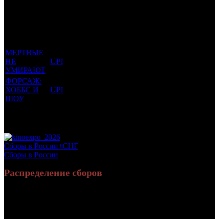
Фильмы, к
Кол-
которым
Возрастной
во
Количество
был
Дистрибьютор
рейтинг
недель
зрителей в
прикреплен
фильма
до
РФ, млн
трейлер
старта
МЕРТВЫЕ
НЕ
UPI
18 +
10
0.16
УМИРАЮТ
ФОРСАЖ:
ХОББС И
UPI
12 +
7
4.034
ШОУ
Потенциальный охват аудитории трейлера
4.194
фильма
Просим сообщать в редакцию БК о найденых неточностях.
Сборы в России+СНГ
Сборы в России
Распределение сборов
46 741 243
169 497
Россия:
(87.1%)
(84.6%)
руб.
зрит.