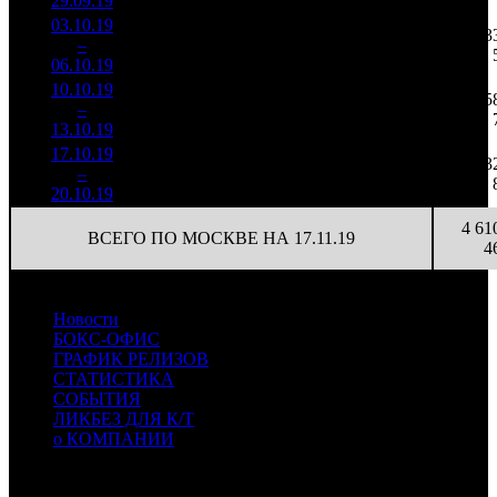
29.09.19
8 533
03.10.19
757 156
26
29 121
13
3
–
12
60,1%
2 096
(
-74
)
81
06.10.19
10.10.19
315 123
8
39 390
5
4
–
15
73,6%
949
(
-18
)
119
13.10.19
17.10.19
147 098
4
36 775
3
5
–
19
100,0%
479
(
-4
)
120
20.10.19
4 61
ВСЕГО ПО МОСКВЕ НА 17.11.19
4
Новости
БОКС-ОФИС
ГРАФИК РЕЛИЗОВ
СТАТИСТИКА
СОБЫТИЯ
ЛИКБЕЗ ДЛЯ К/Т
о КОМПАНИИ
Профессиональное издание о кинопрокате.
© 2012-2026