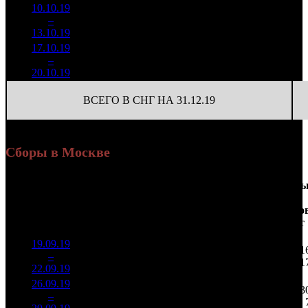
10.10.19
450 031
47
9 575
4
–
31
-68.89%
1 485
(
-144
)
32
13.10.19
17.10.19
149 850
5
29 970
5
–
36
-66.7%
498
(
-42
)
100
20.10.19
ВСЕГО В СНГ НА 31.12.19
Сборы в Москве
Доля
Наработка
Сеанс
Уикенд
от
на к/т
/
Нед.
Уикенд
Место
(сборы /
сборов
К/т
(сборы/
Сеансо
зрители)
в
зрители)
на к/т
России
19.09.19
8 211
81 304
1 71
1
–
4
673
33,7%
101
195
1
22.09.19
19 677
26.09.19
3 366
100
33 661
73
2
–
7
148
35,9%
(
-1
)
85