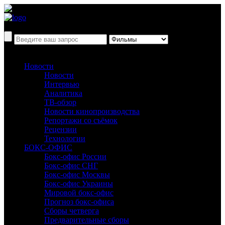
Новости
Новости
Интервью
Аналитика
ТВ-обзор
Новости кинопроизводства
Репортажи со съёмок
Рецензии
Технологии
БОКС-ОФИС
Бокс-офис России
Бокс-офис СНГ
Бокс-офис Москвы
Бокс-офис Украины
Мировой бокс-офис
Прогноз бокс-офиса
Сборы четверга
Предварительные сборы