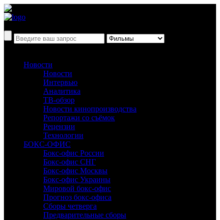
Новости
Новости
Интервью
Аналитика
ТВ-обзор
Новости кинопроизводства
Репортажи со съёмок
Рецензии
Технологии
БОКС-ОФИС
Бокс-офис России
Бокс-офис СНГ
Бокс-офис Москвы
Бокс-офис Украины
Мировой бокс-офис
Прогноз бокс-офиса
Сборы четверга
Предварительные сборы