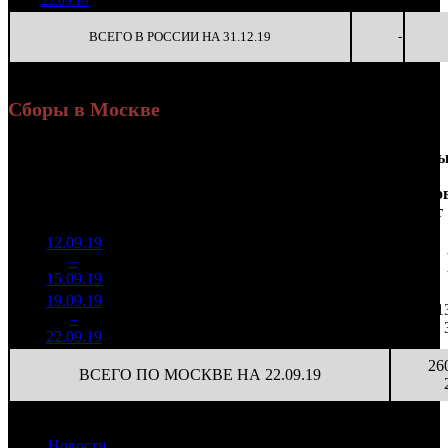
22.09.19
25 599
ВСЕГО В РОССИИ НА 31.12.19
-
Сборы в Москве
Доля
Наработка
Сеанс
Уикенд
от
на к/т
/
Нед.
Уикенд
Место
(сборы /
сборов
К/т
(сборы/
Сеансо
зрители)
в
зрители)
на к/т
России
12.09.19
323 048
3 048
1
–
19
13,6%
106
2 332
22
15.09.19
19.09.19
338 924
40
8 473
11
2
–
21
11,5%
2 473
(
-66
)
62
22.09.19
26
ВСЕГО ПО МОСКВЕ НА 22.09.19
Новости