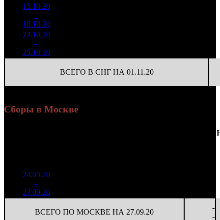
15.10.20
2 081
560
3 717
4
–
20
489
-52.13%
(
-671
)
19
18.10.20
10 900
22.10.20
737 575
158
4 668
5
–
31
-64.57%
3 895
(
-402
)
25
25.10.20
ВСЕГО В СНГ НА 01.11.20
Сборы в Москве
Доля
Наработка
Сеансы
Уикенд
от
К/
на к/т
/
Нед.
Уикенд
Место
(сборы /
сборов
т
(сборы/
Сеансов
зрители)
в
зрители)
на к/т
России
24.09.20
2 045
30 076
-
1
–
6
186
8,4%
68
100
-
27.09.20
6 822
-
ВСЕГО ПО МОСКВЕ НА 27.09.20
-