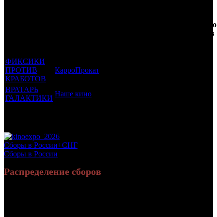
Фильмы, к
Кол-
которым
Возрастной
во
Количество
был
Дистрибьютор
рейтинг
недель
зрителей в
прикреплен
фильма
до
РФ, млн
трейлер
старта
ФИКСИКИ
ПРОТИВ
КарроПрокат
6 +
40
1.842
КРАБОТОВ
ВРАТАРЬ
Наше кино
6 +
4
0.475
ГАЛАКТИКИ
Потенциальный охват аудитории трейлера
2.316
фильма
Просим сообщать в редакцию БК о найденых неточностях.
Сборы в России+СНГ
Сборы в России
Распределение сборов
48 884 547
252 442
Россия:
(98.5%)
(98.3%)
руб.
зрит.