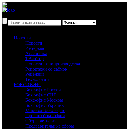
Новости
Новости
Интервью
Аналитика
ТВ-обзор
Новости кинопроизводства
Репортажи со съёмок
Рецензии
Технологии
БОКС-ОФИС
Бокс-офис России
Бокс-офис СНГ
Бокс-офис Москвы
Бокс-офис Украины
Мировой бокс-офис
Прогноз бокс-офиса
Сборы четверга
Предварительные сборы