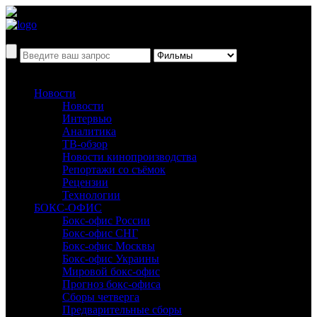
Новости
Новости
Интервью
Аналитика
ТВ-обзор
Новости кинопроизводства
Репортажи со съёмок
Рецензии
Технологии
БОКС-ОФИС
Бокс-офис России
Бокс-офис СНГ
Бокс-офис Москвы
Бокс-офис Украины
Мировой бокс-офис
Прогноз бокс-офиса
Сборы четверга
Предварительные сборы