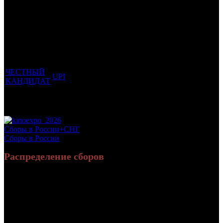
Трейлеринг
Фильмы, к
Кол-
которым
Возрастной
во
Количество
был
Дистрибьютор
рейтинг
недель
зрителей в
прикреплен
фильма
до
РФ, млн
трейлер
старта
ЧЕСТНЫЙ
UPI
18 +
3
0.017
КАНДИДАТ
Потенциальный охват аудитории трейлера
0.017
фильма
Просим сообщать в редакцию БК о найденых неточностях.
Сборы в России+СНГ
Сборы в России
Распределение сборов
6 959 877
25 659
Россия:
(95.4%)
(95.5%)
руб.
зрит.
339 207
1 201
СНГ:
(4.6%)
(4.5%)
руб.
зрит.