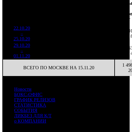
Доля
Наработка
Сеанс
Уикенд
от
на к/т
/
Нед.
Уикенд
Место
(сборы /
сборов
К/т
(сборы/
Сеансо
зрители)
в
зрители)
на к/т
России
22.10.20
1 133
15 313
60
1
–
9
129
34,7%
74
38
25.10.20
2 793
29.10.20
503 858
63
7 998
26
2
–
15
39,9%
1 359
(
-11
)
22
01.11.20
1 49
ВСЕГО ПО МОСКВЕ НА 15.11.20
2
Новости
БОКС-ОФИС
ГРАФИК РЕЛИЗОВ
СТАТИСТИКА
СОБЫТИЯ
ЛИКБЕЗ ДЛЯ К/Т
о КОМПАНИИ
Профессиональное издание о кинопрокате.