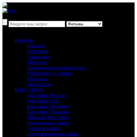
Новости
Новости
Интервью
Аналитика
ТВ-обзор
Новости кинопроизводства
Репортажи со съёмок
Рецензии
Технологии
БОКС-ОФИС
Бокс-офис России
Бокс-офис СНГ
Бокс-офис Москвы
Бокс-офис Украины
Мировой бокс-офис
Прогноз бокс-офиса
Сборы четверга
Предварительные сборы