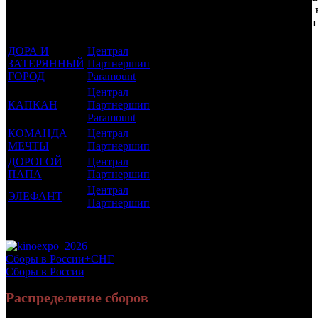
которым был
Дистрибьютор
рейтинг
недель
зрителей 
прикреплен
фильма
до
РФ, млн
трейлер
старта
ДОРА И
Централ
ЗАТЕРЯННЫЙ
Партнершип
6 +
8
0.59
ГОРОД
Paramount
Централ
КАПКАН
Партнершип
18 +
6
0.609
Paramount
КОМАНДА
Централ
6 +
5
0.106
МЕЧТЫ
Партнершип
ДОРОГОЙ
Централ
12 +
3
0.167
ПАПА
Партнершип
Централ
ЭЛЕФАНТ
12 +
2
0.008
Партнершип
Потенциальный охват аудитории трейлера фильма
1.479
Просим сообщать в редакцию БК о найденых неточностях.
Сборы в России+СНГ
Сборы в России
Распределение сборов