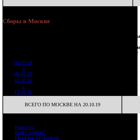
Сборы в Москве
Доля
Наработка
Сеанс
Уикенд
от
на к/т
/
Нед.
Уикенд
Место
(сборы /
сборов
К/т
(сборы/
Сеансо
зрители)
в
зрители)
на к/т
России
03.10.19
1 253
16 274
1
–
10
109
15,1%
77
47
06.10.19
3 651
10.10.19
312 642
42
7 444
2
–
16
12,8%
1 075
(
-35
)
26
13.10.19
ВСЕГО ПО МОСКВЕ НА 20.10.19
Новости
БОКС-ОФИС
ГРАФИК РЕЛИЗОВ