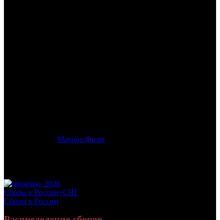
/
МАТРИЦА
МАТРИЦА
Дата начала проката в России:
14.10.2019
Кассовые сборы в России + СНГ на 19.01.2020:
24 687 780
руб.
Посещаемость в России + СНГ на 19.01.2020:
92 777 зрит.
Кассовые сборы в России на 19.01.2020:
23 699 708 руб.
Посещаемость в России на 19.01.2020:
89 007 зрит.
Оригинальное название:
The Matrix
Дистрибьютор:
Маурис Филм
Формат:
цифра
Жанр:
фантастика, боевик
Производство:
США
Рейтинг МКРФ:
16+
Сборы в России+СНГ
Сборы в России
Распределение сборов