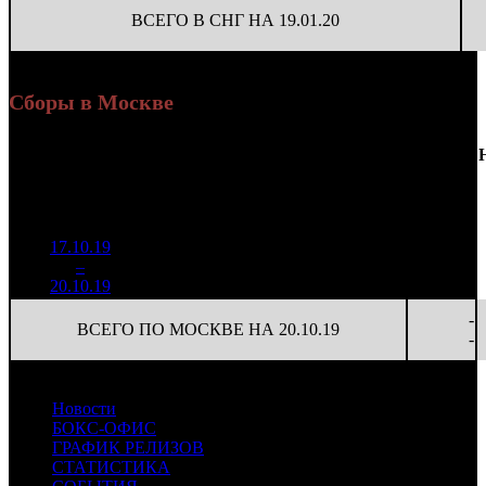
ВСЕГО В СНГ НА 19.01.20
Сборы в Москве
Доля
Наработка
Сеансы
Уикенд
от
К/
на к/т
/
Нед.
Уикенд
Место
(сборы /
сборов
т
(сборы/
Сеансов
зрители)
в
зрители)
на к/т
России
17.10.19
2 992
52 503
-
1
–
6
672
36,0%
57
133
-
20.10.19
7 577
-
ВСЕГО ПО МОСКВЕ НА 20.10.19
-
Новости
БОКС-ОФИС
ГРАФИК РЕЛИЗОВ
СТАТИСТИКА