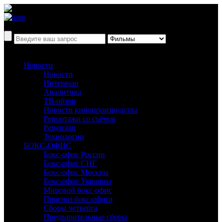
Новости
Новости
Интервью
Аналитика
ТВ-обзор
Новости кинопроизводства
Репортажи со съёмок
Рецензии
Технологии
БОКС-ОФИС
Бокс-офис России
Бокс-офис СНГ
Бокс-офис Москвы
Бокс-офис Украины
Мировой бокс-офис
Прогноз бокс-офиса
Сборы четверга
Предварительные сборы