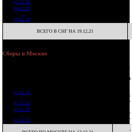
12.12.21
58 108
16.12.21
1 203
480
2 507
3
–
14
423
-92.73%
(
-1215
)
10
19.12.21
4 572
ВСЕГО В СНГ НА 19.12.21
Сборы в Москве
Доля
Наработка
Сеансы
Уикенд
от
К/
на к/т
/
Нед.
Уикенд
Место
(сборы /
сборов
т
(сборы/
Сеансов
зрители)
в
зрители)
на к/т
России
02.12.21
7 517
84 471
-
1
–
4
893
21,0%
89
196
-
05.12.21
17 421
09.12.21
2 507
83
30 213
-
2
–
9
690
15,1%
(
-6
)
80
-
12.12.21
6 652
-