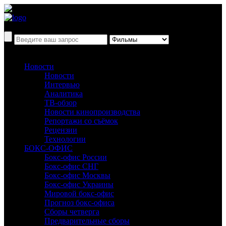
Новости
Новости
Интервью
Аналитика
ТВ-обзор
Новости кинопроизводства
Репортажи со съёмок
Рецензии
Технологии
БОКС-ОФИС
Бокс-офис России
Бокс-офис СНГ
Бокс-офис Москвы
Бокс-офис Украины
Мировой бокс-офис
Прогноз бокс-офиса
Сборы четверга
Предварительные сборы