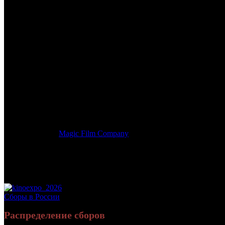
/
ЧУДО-ДЕТКИ: НЕПУТЕВЫЕ ВОЛШЕБНИКИ
ЧУДО-ДЕТКИ: НЕПУТЕВЫ
Дата начала проката в России:
15.10.2020
Кассовые сборы в России + СНГ на 31.12.2020:
6 644 111 руб.
Посещаемость в России + СНГ на 31.12.2020:
34 067 зрит.
Кассовые сборы в России на 31.12.2020:
6 644 111 руб.
Посещаемость в России на 31.12.2020:
34 067 зрит.
Оригинальное название:
Die Wolf-Gäng
Дистрибьютор:
Magic Film Company
Формат:
цифра
Жанр:
семейный, сказка
Производство:
Германия
Хронометраж:
97 минут
Рейтинг МКРФ:
6+
Сборы в России
Распределение сборов