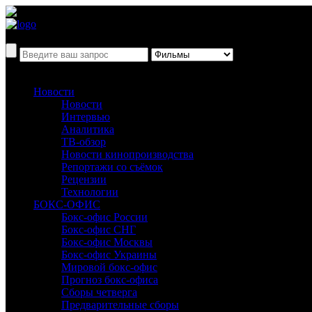
Новости
Новости
Интервью
Аналитика
ТВ-обзор
Новости кинопроизводства
Репортажи со съёмок
Рецензии
Технологии
БОКС-ОФИС
Бокс-офис России
Бокс-офис СНГ
Бокс-офис Москвы
Бокс-офис Украины
Мировой бокс-офис
Прогноз бокс-офиса
Сборы четверга
Предварительные сборы