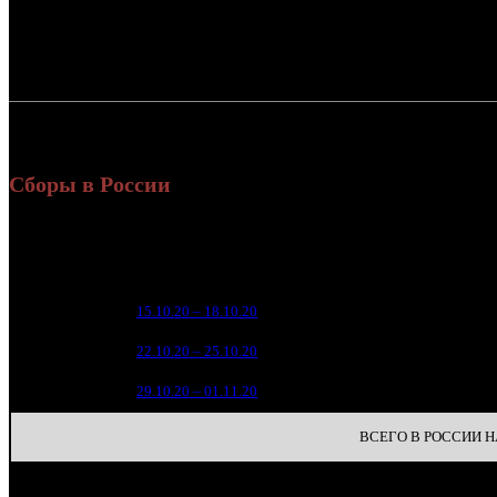
Россия:
СНГ:
Россия + СНГ
Сборы в России
Уикенд
Нед.
Уикенд
Место
(сборы 
зрители
3 1
1
15.10.20 – 18.10.20
16
1 7
2
22.10.20 – 25.10.20
21
2
3
29.10.20 – 01.11.20
35
ВСЕГО В РОССИИ НА