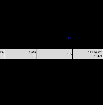
Наработка
Тотал
на сеанс
Цена билета
(сборы/
(сборы/
зрители)
зрители)
 013
2 702
212
5 439 428
5
13
-
25 600
515
3 644
228
10 782 580
5
16
(
+16
)
66 724
285
2 924
215
11 774 520
3
14
(
-13
)
71 421
 937
1 697
11 774 520
165
18
10
71 421