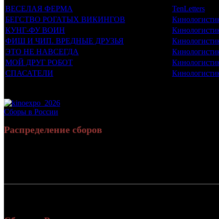
ВЕСЕЛАЯ ФЕРМА
TenLetters
БЕГСТВО РОГАТЫХ ВИКИНГОВ
Кинологисти
КУНГ-ФУ ВОИН
Кинологисти
ФИШ И ЧИП. ВРЕДНЫЕ ДРУЗЬЯ
Кинологисти
ЭТО НЕ НАВСЕГДА
Кинологисти
МОЙ ДРУГ РОБОТ
Кинологисти
СПАСАТЕЛИ
Кинологисти
Потенциальный охват аудитории трейлера фильма
Просим сообщать в редакцию БК о найденых неточностях.
Сборы в России
Распределение сборов
Россия:
СНГ:
Россия + СНГ