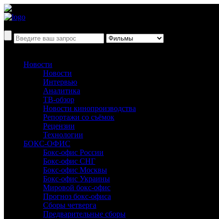
Новости
Новости
Интервью
Аналитика
ТВ-обзор
Новости кинопроизводства
Репортажи со съёмок
Рецензии
Технологии
БОКС-ОФИС
Бокс-офис России
Бокс-офис СНГ
Бокс-офис Москвы
Бокс-офис Украины
Мировой бокс-офис
Прогноз бокс-офиса
Сборы четверга
Предварительные сборы