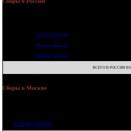
Сборы в России
Уикенд
Нед.
Уикенд
Место
(сборы 
зрители
5 4
1
27.02.20 – 01.03.20
12
1 8
141
03.11.22 – 06.11.22
19
8
142
10.11.22 – 13.11.22
30
ВСЕГО В РОССИИ НА 
Сборы в Москве
Н
Уикенд
Доля от сборов
Нед.
Уикенд
Место
(сборы /
К/т
в России
зрители)
1 521 394
1
27.02.20 – 01.03.20
12
28,0%
60
5 147