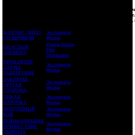
Кол-
Фильмы, к
Возрастной
во
Колич
которым был
Дистрибьютор
рейтинг
недель
зрите
прикреплен
фильма
до
РФ,
трейлер
старта
КАПОНЕ. ЛИЦО
Экспонента
18 +
29
0.127
СО ШРАМОМ
Фильм
Planeta Inform
ОПАСНЫЙ
Film
16 +
23
0.009
ЭЛЕМЕНТ
Distribution
ПРОКЛЯТИЕ
Экспонента
ЛАУРЫ.
18 +
18
0.069
Фильм
ЗАВЕЩАНИЕ
ЗАКЛЯТЬЕ.
Экспонента
ДРУГАЯ
16 +
14
0.262
Фильм
СТОРОНА
ДИКАЯ
Экспонента
16 +
10
0.022
ПАРОЧКА
Фильм
ВОЗДУШНЫЙ
Экспонента
16 +
8
0.031
БОЙ
Фильм
РЕИНКАРНАЦИЯ.
Экспонента
ПРИШЕСТВИЕ
18 +
7
0.072
Фильм
ДЬЯВОЛА