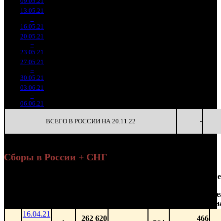
09.05.21
5 333
13.05.21
518 255
35
14 807
-
4
–
23
-71.21%
1 582
(
-92
)
45
-
16.05.21
20.05.21
248 741
14
17 767
-
5
–
19
-52%
808
(
-21
)
58
-
23.05.21
27.05.21
245 980
17 570
-
6
–
30
-1.11%
14
841
60
-
30.05.21
03.06.21
116 765
12
9 730
-
7
–
33
-52.53%
419
(
-2
)
35
-
06.06.21
ВСЕГО В РОССИИ НА 20.11.22
-
Сборы в России + СНГ
Наработка
Се
Уикенд
на к/т
Нед.
Уикенд
Место
(сборы /
Изменение
К/т
(сборы/
Се
зрители)
зрители)
н
16.04.21
262 620
466