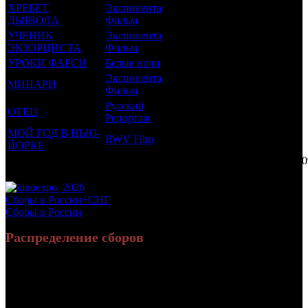
ХРЕБЕТ
Экспонента
16 +
5
0.038
ДЬЯВОЛА
Фильм
УЧЕНИК
Экспонента
18 +
3
0.094
ЭКЗОРЦИСТА
Фильм
УРОКИ ФАРСИ
Белые ночи
16 +
2
0.047
Экспонента
МИНАРИ
12 +
2
0.028
Фильм
Русский
ОТЕЦ
16 +
1
0.288
Репортаж
МОЙ ГОД В НЬЮ-
RWV Film
16 +
1
0.012
ЙОРКЕ
Потенциальный охват аудитории трейлера фильма
1.
Просим сообщать в редакцию БК о найденых неточностях.
Сборы в России+СНГ
Сборы в России
Распределение сборов
28 002 981
89 857
Россия:
(90.7%)
(89.6%)
руб.
зрит.