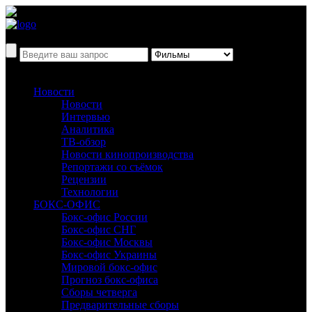
Новости
Новости
Интервью
Аналитика
ТВ-обзор
Новости кинопроизводства
Репортажи со съёмок
Рецензии
Технологии
БОКС-ОФИС
Бокс-офис России
Бокс-офис СНГ
Бокс-офис Москвы
Бокс-офис Украины
Мировой бокс-офис
Прогноз бокс-офиса
Сборы четверга
Предварительные сборы