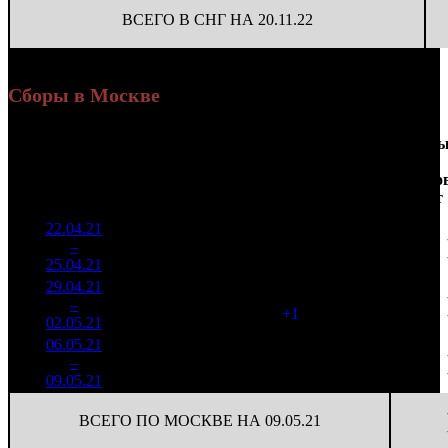
ВСЕГО В СНГ НА 20.11.22
Сборы в Москве
Доля
Наработка
Сеанс
Уикенд
от
на к/т
/
Нед.
Уикенд
Место
(сборы /
сборов
К/т
(сборы/
Сеансо
зрители)
в
зрители)
на к/т
России
22.04.21
4 184
46 498
1
–
7
818
38,4%
90
103
25.04.21
9 280
29.04.21
1 640
91
18 024
2
–
11
220
41,4%
(
+1
)
41
02.05.21
3 691
06.05.21
987 635
36
27 434
3
–
12
54,9%
2 768
(
-55
)
77
09.05.21
ВСЕГО ПО МОСКВЕ НА 09.05.21