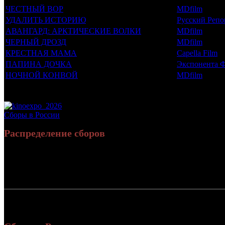
ЧЕСТНЫЙ ВОР
MDfilm
УДАЛИТЬ ИСТОРИЮ
Русский Репо
АВАНГАРД: АРКТИЧЕСКИЕ ВОЛКИ
MDfilm
ЧЕРНЫЙ ДРОЗД
MDfilm
КРЕСТНАЯ МАМА
Capella Film
ПАПИНА ДОЧКА
Экспонента 
НОЧНОЙ КОНВОЙ
MDfilm
Потенциальный охват аудитории трейлера фильма
Просим сообщать в редакцию БК о найденых неточностях.
Сборы в России
Распределение сборов
Россия:
СНГ:
Россия + СНГ