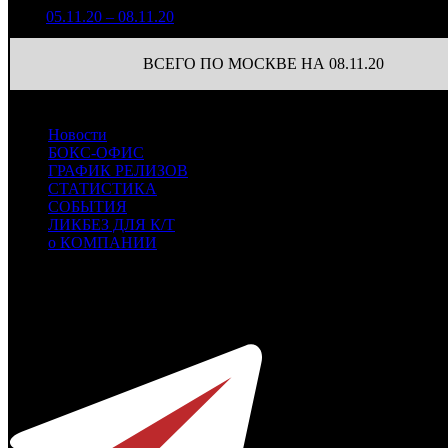
1 100 370
1
05.11.20 – 08.11.20
10
174,4%
30
2 323
ВСЕГО ПО МОСКВЕ НА 08.11.20
Новости
БОКС-ОФИС
ГРАФИК РЕЛИЗОВ
СТАТИСТИКА
СОБЫТИЯ
ЛИКБЕЗ ДЛЯ К/Т
о КОМПАНИИ
Профессиональное издание о кинопрокате.
© 2012-2026
Телефон / факс +7-495-785-62-82