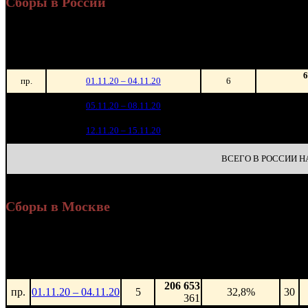
Сборы в России
Уикен
Нед.
Уикенд
Место
(сборы 
зрител
6
пр.
01.11.20 – 04.11.20
6
1 
1
05.11.20 – 08.11.20
16
5
2
12.11.20 – 15.11.20
24
ВСЕГО В РОССИИ НА 
Сборы в Москве
Н
Уикенд
Доля от сборов
Нед.
Уикенд
Место
(сборы /
К/т
в России
зрители)
206 653
пр.
01.11.20 – 04.11.20
5
32,8%
30
361