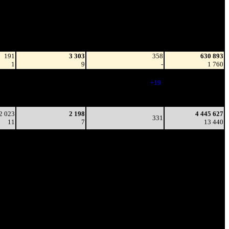
Наработка
/
Тотал
на сеанс
Цена билета
(сборы/
(сборы/
зрители)
зрители)
191
3 303
358
630 893
1
9
-
1 760
669
2 832
377
2 525 257
4
8
(
+19
)
6 787
250
2 247
360
3 914 645
3
6
(
-17
)
11 392
2 023
2 198
4 445 627
331
11
7
13 440