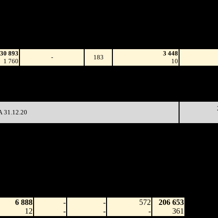
Наработка
д
Сеансы 
на к/т
/
Изменение
К/т
Сеансов
(сборы/
и)
на к/т
зрители)
30 893
3 448
-
183
1 760
10
894 364
10 352
-
183
5 027
27
61 800
90
6 242
-70.34%
1 560
(
-93
)
17
31.12.20
аработка
Наработка
Сеансы /
Тотал
на к/т
на сеанс
Сеансов
Цена билета
(сборы/
(сборы/
(сборы/
на к/т
зрители)
зрители)
зрители)
6 888
-
-
572
206 653
12
-
-
-
361