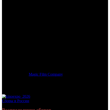
/
ТАЙНА ПАРКА РАЗВЛЕЧЕНИЙ
ТАЙНА ПАРКА
РАЗВЛЕЧЕНИЙ
Дата начала проката в России:
05.08.2021
Кассовые сборы в России + СНГ на 14.11.2021:
4 322 992 руб.
Посещаемость в России + СНГ на 14.11.2021:
22 724 зрит.
Кассовые сборы в России на 14.11.2021:
4 322 992 руб.
Посещаемость в России на 14.11.2021:
22 724 зрит.
Оригинальное название:
The Wild Life
Дистрибьютор:
Magic Film Company
Формат:
цифра
Жанр:
анимация
Производство:
Китай
Рейтинг МКРФ:
6+
Сборы в России
Распределение сборов