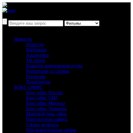
Новости
Новости
Интервью
Аналитика
ТВ-обзор
Новости кинопроизводства
Репортажи со съёмок
Рецензии
Технологии
БОКС-ОФИС
Бокс-офис России
Бокс-офис СНГ
Бокс-офис Москвы
Бокс-офис Украины
Мировой бокс-офис
Прогноз бокс-офиса
Сборы четверга
Предварительные сборы