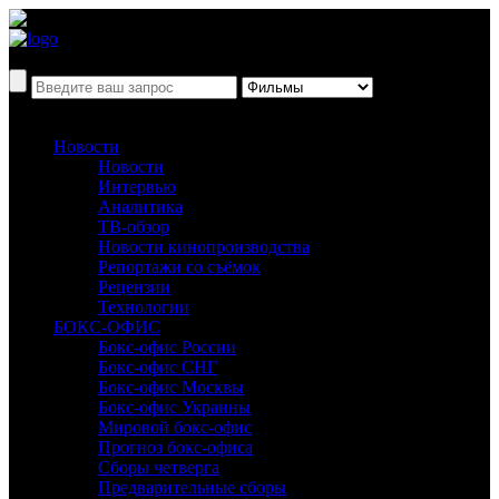
Новости
Новости
Интервью
Аналитика
ТВ-обзор
Новости кинопроизводства
Репортажи со съёмок
Рецензии
Технологии
БОКС-ОФИС
Бокс-офис России
Бокс-офис СНГ
Бокс-офис Москвы
Бокс-офис Украины
Мировой бокс-офис
Прогноз бокс-офиса
Сборы четверга
Предварительные сборы