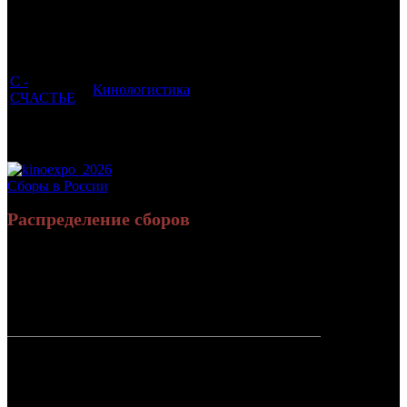
которым
Возрастной
во
Количество
был
Дистрибьютор
рейтинг
недель
зрителей в
прикреплен
фильма
до
РФ, млн
трейлер
старта
С -
Кинологистика
6 +
2
0.001
СЧАСТЬЕ
Потенциальный охват аудитории трейлера
0.001
фильма
Просим сообщать в редакцию БК о найденых неточностях.
Сборы в России
Распределение сборов
3 297 274
18 615
Россия:
(100%)
(100%)
руб.
зрит.
СНГ:
0 руб.
(0%)
0 зрит.
(0%)
Россия +
3 297 274
18 615
СНГ
руб.
зрит.
или $44 522