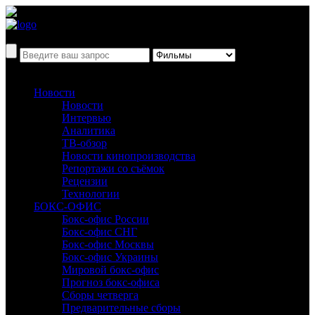
Новости
Новости
Интервью
Аналитика
ТВ-обзор
Новости кинопроизводства
Репортажи со съёмок
Рецензии
Технологии
БОКС-ОФИС
Бокс-офис России
Бокс-офис СНГ
Бокс-офис Москвы
Бокс-офис Украины
Мировой бокс-офис
Прогноз бокс-офиса
Сборы четверга
Предварительные сборы