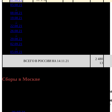
05.08.21
1 721
90
19 122
320
2
–
16
015
-59.4%
(
-107
)
48
4
08.08.21
4 276
19.08.21
248 405
13 800
48
4
–
23
-
18
676
38
3
22.08.21
26.08.21
127 781
8
15 973
24
5
–
30
-48.56%
313
(
-10
)
39
3
29.08.21
02.09.21
143 115
6
23 853
24
6
–
32
+12%
381
(
-2
)
64
4
05.09.21
2 480
ВСЕГО В РОССИИ НА 14.11.21
13
Сборы в Москве
Доля
Наработка
Сеанс
Уикенд
от
на к/т
/
Нед.
Уикенд
Место
(сборы /
сборов
К/т
(сборы/
Сеансо
зрители)
в
зрители)
на к/т
России