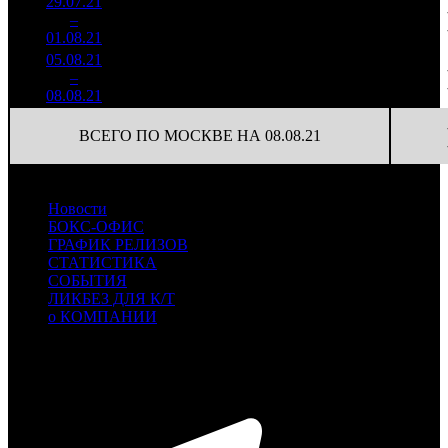
29.07.21
1 838
37 512
1
–
6
084
43,4%
49
69
01.08.21
3 393
05.08.21
845 811
18
46 990
2
–
9
49,1%
1 536
(
-31
)
85
08.08.21
ВСЕГО ПО МОСКВЕ НА 08.08.21
Новости
БОКС-ОФИС
ГРАФИК РЕЛИЗОВ
СТАТИСТИКА
СОБЫТИЯ
ЛИКБЕЗ ДЛЯ К/Т
о КОМПАНИИ
Профессиональное издание о кинопрокате.
© 2012-2026
Телефон / факс +7-495-785-62-82