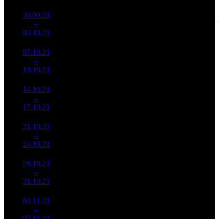
30.09.21
130 995
1 747
74 983
3
–
2
297
-63.37%
(
-94
)
233
03.10.21
407 395
07.10.21
53 269
1 215
43 843
4
–
4
086
-59.34%
(
-532
)
139
10.10.21
168 568
14.10.21
41 066
658
62 411
5
–
4
291
-22.91%
(
-557
)
173
17.10.21
114 106
21.10.21
26 980
433
62 310
6
–
7
129
-34.3%
(
-225
)
160
24.10.21
69 284
28.10.21
6 902
260
26 547
7
–
8
191
-74.42%
(
-173
)
90
31.10.21
23 316
04.11.21
4 763
143
33 308
8
–
8
017
-30.99%
(
-117
)
111
07.11.21
15 942