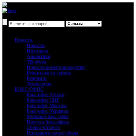
Новости
Новости
Интервью
Аналитика
ТВ-обзор
Новости кинопроизводства
Репортажи со съёмок
Рецензии
Технологии
БОКС-ОФИС
Бокс-офис России
Бокс-офис СНГ
Бокс-офис Москвы
Бокс-офис Украины
Мировой бокс-офис
Прогноз бокс-офиса
Сборы четверга
Предварительные сборы