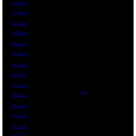
14.10.21
41 066
658
62 411
5 599
5
–
4
291
-22.91%
(
-557
)
173
9
17.10.21
114 106
21.10.21
26 980
433
62 310
3 148
6
–
7
129
-34.3%
(
-225
)
160
7
24.10.21
69 284
28.10.21
6 902
260
26 547
1 866
7
–
7
191
-74.42%
(
-173
)
90
7
31.10.21
23 316
04.11.21
4 763
143
33 308
1 374
8
–
6
017
-30.99%
(
-117
)
111
10
07.11.21
15 942
11.11.21
5 263
286
18 405
1 586
9
–
9
750
+10.51%
(
+143
)
57
6
14.11.21
16 171
18.11.21
1 902
128
14 867
516
10
–
15
928
-63.85%
(
-158
)
55
4
21.11.21
7 049
25.11.21
715 589
54
13 252
216
11
–
19
-62.4%
2 461
(
-74
)
46
4