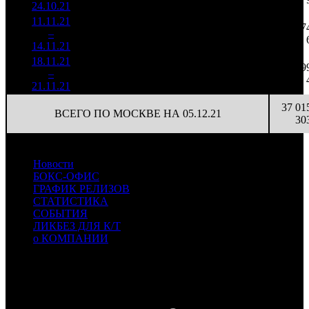
24.10.21
24 271
11.11.21
2 580
33 951
47
9
–
5
283
49,0%
76
88
14.11.21
6 678
18.11.21
1 169
45
25 986
19
10
–
11
385
61,5%
(
-31
)
87
21.11.21
3 894
37 01
ВСЕГО ПО МОСКВЕ НА 05.12.21
30
Новости
БОКС-ОФИС
ГРАФИК РЕЛИЗОВ
СТАТИСТИКА
СОБЫТИЯ
ЛИКБЕЗ ДЛЯ К/Т
о КОМПАНИИ
Профессиональное издание о кинопрокате.
© 2012-2026
Телефон / факс +7-495-785-62-82