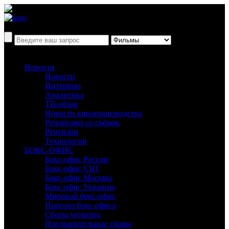
Новости
Новости
Интервью
Аналитика
ТВ-обзор
Новости кинопроизводства
Репортажи со съёмок
Рецензии
Технологии
БОКС-ОФИС
Бокс-офис России
Бокс-офис СНГ
Бокс-офис Москвы
Бокс-офис Украины
Мировой бокс-офис
Прогноз бокс-офиса
Сборы четверга
Предварительные сборы