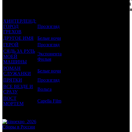
которым был
Дистрибьютор
рейтинг
недель
зрителей
прикреплен
фильма
до
РФ, мл
трейлер
старта
ХИНТЕРЛЕНД:
ГОРОД
Про:взгляд
18 +
11
0.004
ГРЕХОВ
ДРУГОЕ ИМЯ
Белые ночи
16 +
11
0.007
ГЕРОЙ
Про:взгляд
16 +
7
0.006
СЯДЬ ЗА РУЛЬ
Экспонента
МОЕЙ
18 +
3
0.04
Фильм
МАШИНЫ
РОМАН
Белые ночи
18 +
3
0.017
СЛУЖАНКИ
ПРЯТКИ
Про:взгляд
18 +
2
0.028
ВСЕ ВЕЗДЕ И
Вольга
18 +
2
0.374
СРАЗУ
ПОСТ
Capella Film
16 +
-1
0.045
МОРТЕМ
Потенциальный охват аудитории трейлера фильма
0.52
Просим сообщать в редакцию БК о найденых неточностях.
Сборы в России