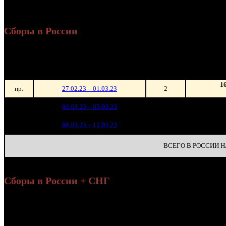
Россия + СНГ
3
Сборы в России
Уикенд
Нед.
Уикенд
Место
(сборы 
зрители
1
пр.
27.02.23 – 01.03.23
2
1 6
1
02.03.23 – 05.03.23
26
2
2
09.03.23 – 12.03.23
38
ВСЕГО В РОССИИ НА
Сборы в России + СНГ
Нар
Уикенд
н
Нед.
Уикенд
Место
(сборы /
Изменение
К/т
(с
зрители)