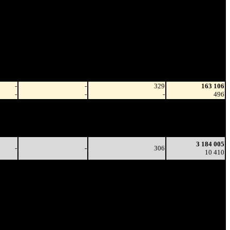
рит.
Наработка
/
Тотал
на сеанс
в
Цена билета
(сборы/
(сборы/
зрители)
зрители)
-
-
329
163 106
-
-
-
496
-
-
329
1 788 335
-
-
-
5 433
-
-
254
2 910 264
-
-
(
-75
)
9 292
3 184 005
-
-
306
10 410