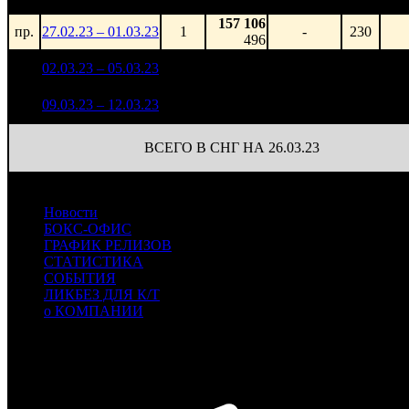
зр
157 106
пр.
27.02.23 – 01.03.23
1
-
230
496
1 913 532
1
02.03.23 – 05.03.23
28
-
230
6 026
409 357
113
2
09.03.23 – 12.03.23
40
-78.61%
1 677
(
-117
)
ВСЕГО В СНГ НА 26.03.23
Новости
БОКС-ОФИС
ГРАФИК РЕЛИЗОВ
СТАТИСТИКА
СОБЫТИЯ
ЛИКБЕЗ ДЛЯ К/Т
о КОМПАНИИ
Профессиональное издание о кинопрокате.
© 2012-2026
Телефон / факс +7-495-785-62-82