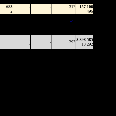
ители)
зрители)
683
-
-
317
157 106
2
-
-
-
496
8 320
-
-
318
2 070 638
26
-
-
(
+1
)
6 522
3 623
-
-
244
3 600 644
15
-
-
(
-74
)
12 067
-
3 898 585
-
293
-
13 292