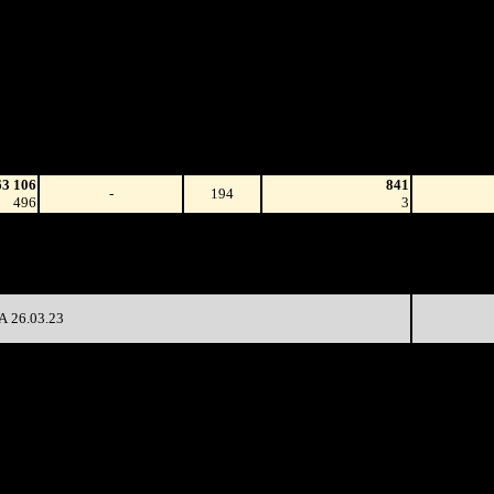
 898 585 руб.
13 292 з
или $51 808
Наработка
Сеансы 
на к/т
/
Изменение
К/т
Сеансо
(сборы/
)
на к/т
зрители)
63 106
841
-
194
496
3
25 229
8 377
-
194
4 937
25
93 733
80
3 672
-81.93%
1 157
(
-114
)
14
 26.03.23
аботка
Наработка
Сеансы /
Тотал
а к/т
на сеанс
Сеансов
Цена билета
(сборы/
боры/
(сборы/
на к/т
зрители)