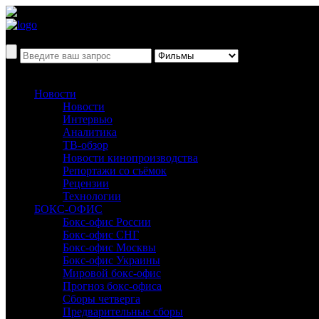
Новости
Новости
Интервью
Аналитика
ТВ-обзор
Новости кинопроизводства
Репортажи со съёмок
Рецензии
Технологии
БОКС-ОФИС
Бокс-офис России
Бокс-офис СНГ
Бокс-офис Москвы
Бокс-офис Украины
Мировой бокс-офис
Прогноз бокс-офиса
Сборы четверга
Предварительные сборы