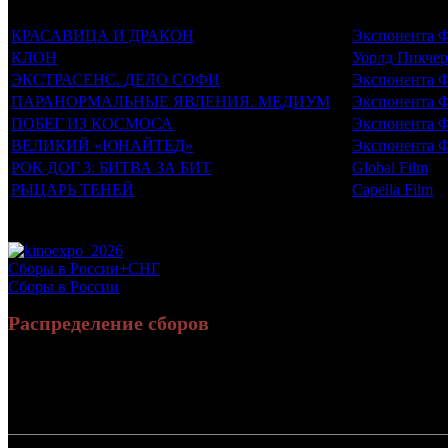
Фильмы, к которым был прикреплен трейлер
Дистрибью
КРАСАВИЦА И ДРАКОН
Экспонента 
КЛОН
Уорлд Пикчер
ЭКСТРАСЕНС. ДЕЛО СОФИ
Экспонента 
ПАРАНОРМАЛЬНЫЕ ЯВЛЕНИЯ. МЕДИУМ
Экспонента 
ПОБЕГ ИЗ КОСМОСА
Экспонента 
ВЕЛИКИЙ «ЮНАЙТЕД»
Экспонента 
РОК ДОГ 3: БИТВА ЗА БИТ
Global Film
РЫЦАРЬ ТЕНЕЙ
Capella Film
Потенциальный охват аудитории трейлера фильма
Просим сообщать в редакцию БК о найденых неточностях.
Сборы в России+СНГ
Сборы в России
Распределение сборов
Россия:
3
СНГ: