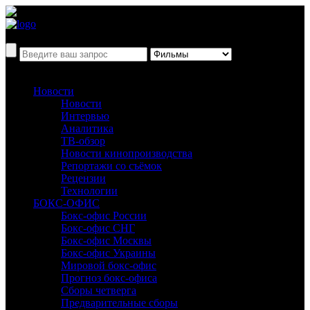
Новости
Новости
Интервью
Аналитика
ТВ-обзор
Новости кинопроизводства
Репортажи со съёмок
Рецензии
Технологии
БОКС-ОФИС
Бокс-офис России
Бокс-офис СНГ
Бокс-офис Москвы
Бокс-офис Украины
Мировой бокс-офис
Прогноз бокс-офиса
Сборы четверга
Предварительные сборы