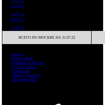
17.07.22
8 914
21.07.22
2 148
83
25 891
2
–
3
916
14,6%
(
-9
)
59
24.07.22
4 894
28.07.22
1 155
65
17 780
3
–
6
699
22,5%
(
-18
)
41
31.07.22
2 633
ВСЕГО ПО МОСКВЕ НА 31.07.22
Новости
БОКС-ОФИС
ГРАФИК РЕЛИЗОВ
СТАТИСТИКА
СОБЫТИЯ
ЛИКБЕЗ ДЛЯ К/Т
о КОМПАНИИ
Профессиональное издание о кинопрокате.
© 2012-2026
Телефон / факс +7-495-785-62-82