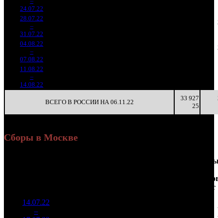
2
–
2
413
-37.33%
(
-131
)
37
5
24.07.22
46 485
28.07.22
5 131
515
9 964
2 560
3
–
7
653
-65.21%
(
-728
)
30
5
31.07.22
15 409
04.08.22
2 593
267
9 712
1 286
4
–
14
092
-49.47%
(
-248
)
29
5
07.08.22
7 720
11.08.22
793 784
97
8 183
-
5
–
25
-69.39%
2 269
(
-170
)
23
-
14.08.22
33 927
ВСЕГО В РОССИИ НА 06.11.22
25
Сборы в Москве
Доля
Наработка
Сеанс
Уикенд
от
на к/т
/
Нед.
Уикенд
Место
(сборы /
сборов
К/т
(сборы/
Сеансо
зрители)
в
зрители)
на к/т
России
14.07.22
3 948
42 916
1
–
1
233
16,8%
92
97