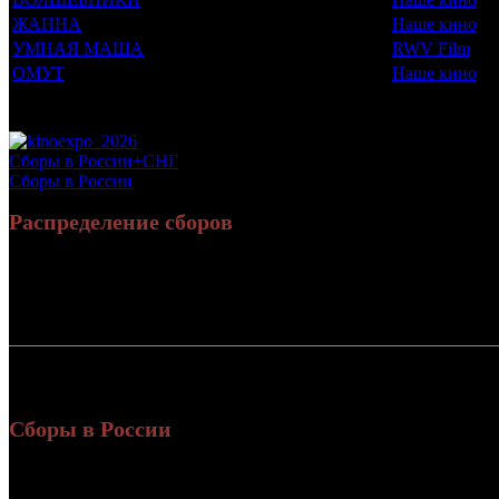
ЖАННА
Наше кино
УМНАЯ МАША
RWV Film
ОМУТ
Наше кино
Потенциальный охват аудитории трейлера фильма
Просим сообщать в редакцию БК о найденых неточностях.
Сборы в России+СНГ
Сборы в России
Распределение сборов
Россия:
82
СНГ:
1
Россия + СНГ
84
и
Сборы в России
Уикенд
Нед.
Уикенд
Место
(сборы /