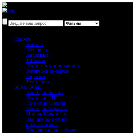
Новости
Новости
Интервью
Аналитика
ТВ-обзор
Новости кинопроизводства
Репортажи со съёмок
Рецензии
Технологии
БОКС-ОФИС
Бокс-офис России
Бокс-офис СНГ
Бокс-офис Москвы
Бокс-офис Украины
Мировой бокс-офис
Прогноз бокс-офиса
Сборы четверга
Предварительные сборы