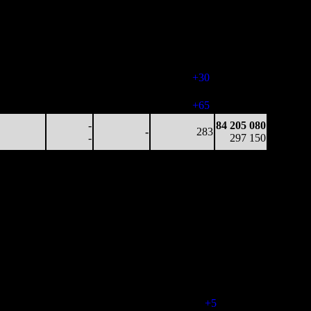
12 108
-
-
294
60 130 431
41
-
-
(
-5
)
211 182
13 935
-
-
291
71 317 128
48
-
-
(
-3
)
258 066
16 830
-
-
321
77 739 439
53
-
-
(
+30
)
279 639
24 837
-
-
386
83 733 088
64
-
-
(
+65
)
295 273
-
84 205 080
-
283
-
297 150
Наработка
Наработка
Сеансы /
Тотал
на к/т
на сеанс
Сеансов
Цена билета
(сборы/
(сборы/
(сборы/
на к/т
зрители)
зрители)
зрители)
39 875
-
-
411
3 588 792
97
-
-
-
8 738
18 839
-
-
416
6 457 360
45
-
-
(
+5
)
16 609