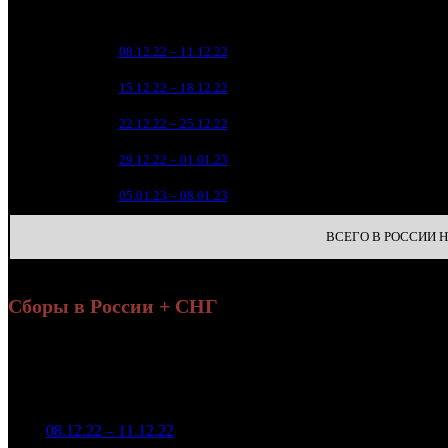
зрители)
31 7
1
08.12.22 – 11.12.22
3
1
18 4
2
15.12.22 – 18.12.22
5
5 3
3
22.12.22 – 25.12.22
10
3 1
4
29.12.22 – 01.01.23
16
2 0
5
05.01.23 – 08.01.23
22
ВСЕГО В РОССИИ НА
Сборы в России + СНГ
Н
Уикенд
Нед.
Уикенд
Место
(сборы /
Изменение
К/т
зрители)
32 184 010
1
08.12.22 – 11.12.22
3
-
1 535
107 488