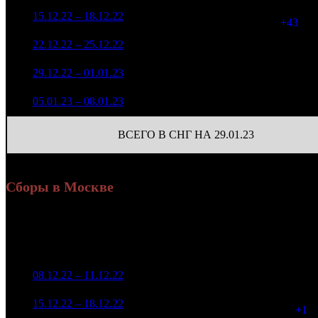
19 106 664
1 578
2
15.12.22 – 18.12.22
6
-40.63%
65 033
(
+43
)
5 588 081
401
3
22.12.22 – 25.12.22
11
-70.75%
19 173
(
-1177
)
3 147 282
187
4
29.12.22 – 01.01.23
19
-43.68%
9 819
(
-214
)
2 011 821
81
5
05.01.23 – 08.01.23
25
-36.08%
5 209
(
-106
)
ВСЕГО В СНГ НА 29.01.23
Сборы в Москве
Уикенд
Доля от сборов
Нед.
Уикенд
Место
(сборы /
К/т
в России
зрители)
3 588 792
1
08.12.22 – 11.12.22
5
11,3%
90
8 738
1 714 373
91
2
15.12.22 – 18.12.22
9
9,3%
4 117
(
+1
)