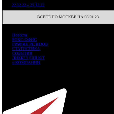
564 521
49
3
22.12.22 – 25.12.22
12
10,6%
1 508
(
-42
)
ВСЕГО ПО МОСКВЕ НА 08.01.23
Новости
БОКС-ОФИС
ГРАФИК РЕЛИЗОВ
СТАТИСТИКА
СОБЫТИЯ
ЛИКБЕЗ ДЛЯ К/Т
о КОМПАНИИ
Профессиональное издание о кинопрокате.
© 2012-2026
Телефон / факс +7-495-785-62-82