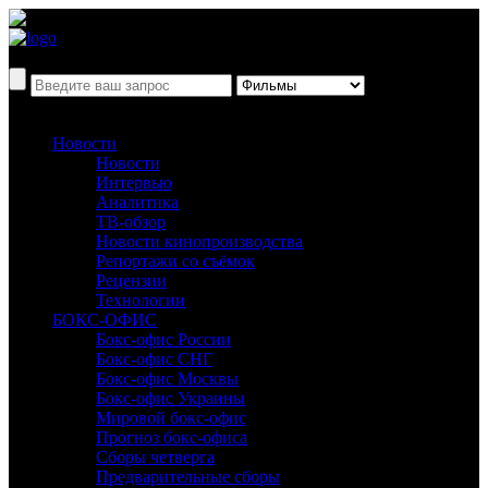
Новости
Новости
Интервью
Аналитика
ТВ-обзор
Новости кинопроизводства
Репортажи со съёмок
Рецензии
Технологии
БОКС-ОФИС
Бокс-офис России
Бокс-офис СНГ
Бокс-офис Москвы
Бокс-офис Украины
Мировой бокс-офис
Прогноз бокс-офиса
Сборы четверга
Предварительные сборы