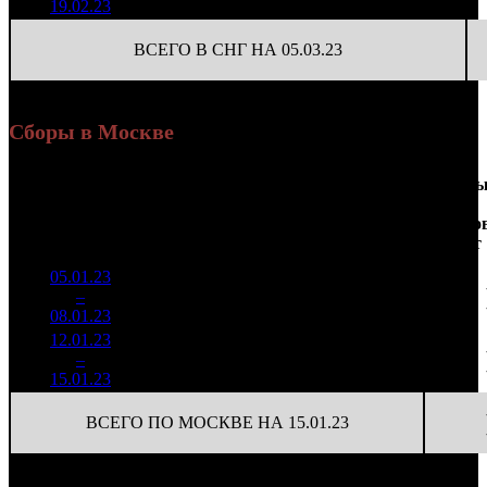
19.02.23
ВСЕГО В СНГ НА 05.03.23
Сборы в Москве
Доля
Наработка
Сеанс
Уикенд
от
на к/т
/
Нед.
Уикенд
Место
(сборы /
сборов
К/т
(сборы/
Сеансо
зрители)
в
зрители)
на к/т
России
05.01.23
5 570
91 313
1
–
6
102
15,9%
61
174
08.01.23
10 638
12.01.23
1 362
44
30 973
2
–
9
824
11,3%
(
-17
)
74
15.01.23
3 247
ВСЕГО ПО МОСКВЕ НА 15.01.23