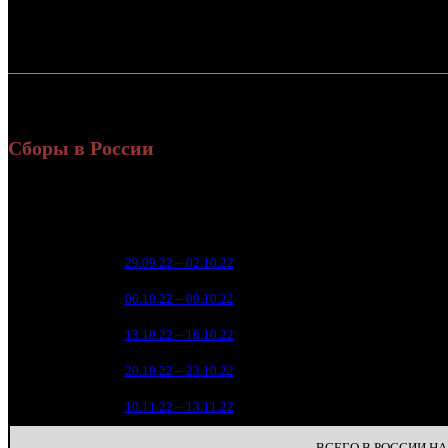
Россия:
СНГ:
Россия + СНГ
Сборы в России
Уикен
Нед.
Уикенд
Место
(сборы 
зрители
5 
1
29.09.22 – 02.10.22
9
2 
2
06.10.22 – 09.10.22
12
1 
3
13.10.22 – 16.10.22
17
9
4
20.10.22 – 23.10.22
28
1
7
10.11.22 – 13.11.22
48
ВСЕГО В РОССИИ НА 