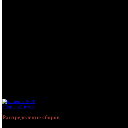
/
ЗИНА & ЛЕХА: ОПЕРАЦИЯ «ХВОСТ И ВЫМЯ»
ЗИНА & ЛЕХА: ОПЕРАЦИЯ
Дата начала проката в России:
30.09.2022
Кассовые сборы в России + СНГ на 13.11.2022:
14 725 216 руб.
Посещаемость в России + СНГ на 13.11.2022:
45 617 зрит.
Кассовые сборы в России на 13.11.2022:
14 725 216 руб.
Посещаемость в России на 13.11.2022:
45 617 зрит.
Дистрибьютор:
Самокат
Формат:
цифра
Жанр:
комедия
Производство:
Россия
Хронометраж:
90 минут
Рейтинг МКРФ:
12+
Сборы в России
Распределение сборов