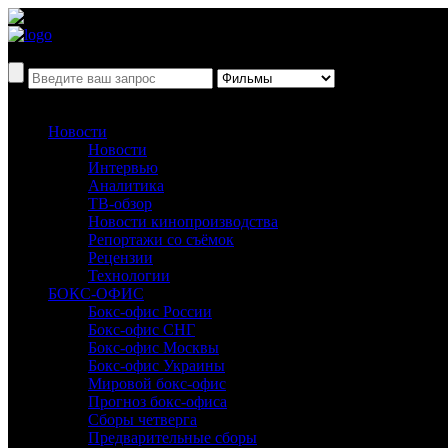
Новости
Новости
Интервью
Аналитика
ТВ-обзор
Новости кинопроизводства
Репортажи со съёмок
Рецензии
Технологии
БОКС-ОФИС
Бокс-офис России
Бокс-офис СНГ
Бокс-офис Москвы
Бокс-офис Украины
Мировой бокс-офис
Прогноз бокс-офиса
Сборы четверга
Предварительные сборы