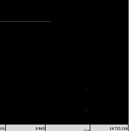
зрит.
(100%)
зрит.
(0%)
зрит.
Наработка
Тотал
на сеанс
Цена билета
(сборы/
(сборы/
зрители)
зрители)
290
17 514
322
5 079 115
13
54
-
15 774
229
11 773
330
9 521 119
9
36
(
+8
)
29 823
169
10 326
326
12 003 115
7
32
(
-4
)
37 596
142
6 958
351
13 413 959
5
20
(
+25
)
41 860
12
11 749
338
14 725 216
2
35
(
-13
)
45 617
496
9 843
14 725 216
323