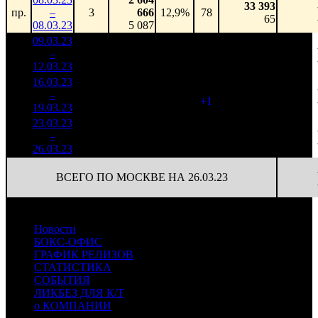
33 393
пр.
–
3
666
12,9%
78
65
08.03.23
5 087
09.03.23
4 281
54 896
1
–
5
888
21,1%
78
106
12.03.23
8 266
16.03.23
1 603
79
20 300
2
–
12
699
21,4%
(
+1
)
40
19.03.23
3 154
23.03.23
197 996
10
19 800
3
–
15
11,9%
534
(
-69
)
53
26.03.23
ВСЕГО ПО МОСКВЕ НА 26.03.23
Новости
БОКС-ОФИС
ГРАФИК РЕЛИЗОВ
СТАТИСТИКА
СОБЫТИЯ
ЛИКБЕЗ ДЛЯ К/Т
о КОМПАНИИ