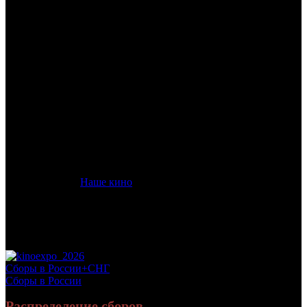
/
ЭСКОРТНИЦА
ЭСКОРТНИЦА
Дата начала проката в России:
08.03.2023
Кассовые сборы в России + СНГ на 31.12.2023:
56 998 841
руб.
Посещаемость в России + СНГ на 31.12.2023:
167 998 зрит.
Кассовые сборы в России на 31.12.2023:
52 529 424 руб.
Посещаемость в России на 31.12.2023:
151 750 зрит.
Дистрибьютор:
Наше кино
Формат:
цифра
Жанр:
драма, триллер
Производство:
Россия
Хронометраж:
93 минут
Рейтинг МКРФ:
18+
Сборы в России+СНГ
Сборы в России
Распределение сборов