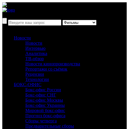
Новости
Новости
Интервью
Аналитика
ТВ-обзор
Новости кинопроизводства
Репортажи со съёмок
Рецензии
Технологии
БОКС-ОФИС
Бокс-офис России
Бокс-офис СНГ
Бокс-офис Москвы
Бокс-офис Украины
Мировой бокс-офис
Прогноз бокс-офиса
Сборы четверга
Предварительные сборы