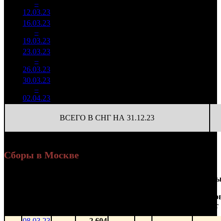
1
–
7
529
-
1 140
55
12.03.23
62 983
16.03.23
8 035
1 024
7 847
2
–
12
587
-64.53%
(
-116
)
24
19.03.23
24 196
23.03.23
1 741
205
8 494
3
–
24
292
-78.33%
(
-819
)
23
26.03.23
4 815
30.03.23
437 227
28
15 615
4
–
35
-74.89%
1 171
(
-177
)
42
02.04.23
ВСЕГО В СНГ НА 31.12.23
Сборы в Москве
Доля
Наработка
Сеанс
Уикенд
от
на к/т
/
Нед.
Уикенд
Место
(сборы /
сборов
К/т
(сборы/
Сеансо
зрители)
в
зрители)
на к/т
России
08.03.23
2 604