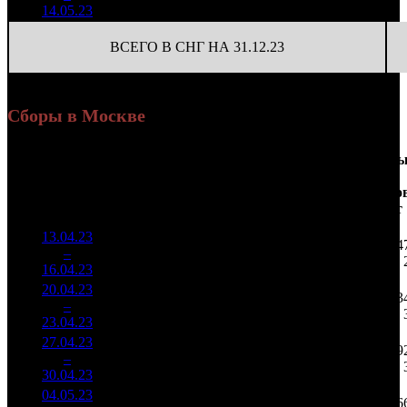
954
(
-33
)
29
14.05.23
ВСЕГО В СНГ НА 31.12.23
Сборы в Москве
Доля
Наработка
Сеанс
Уикенд
от
на к/т
/
Нед.
Уикенд
Место
(сборы /
сборов
К/т
(сборы/
Сеансо
зрители)
в
зрители)
на к/т
России
13.04.23
479 485
5 994
14
1
–
13
14,3%
80
1 183
15
16.04.23
20.04.23
505 108
78
6 476
23
2
–
12
12,7%
1 456
(
-2
)
19
23.04.23
27.04.23
436 542
27
16 168
9
3
–
12
23,1%
1 356
(
-51
)
50
30.04.23
04.05.23
232 616
17
13 683
6