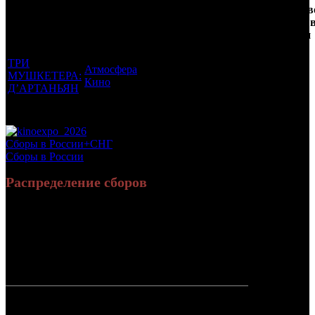
Фильмы, к
Возрастной
во
Количеств
которым был
Дистрибьютор
рейтинг
недель
зрителей 
прикреплен
фильма
до
РФ, млн
трейлер
старта
ТРИ
Атмосфера
МУШКЕТЕРА:
12 +
1
0.329
Кино
Д’АРТАНЬЯН
Потенциальный охват аудитории трейлера фильма
0.329
Просим сообщать в редакцию БК о найденых неточностях.
Сборы в России+СНГ
Сборы в России
Распределение сборов
17 389 048
69 555
Россия:
(98.8%)
(98%)
руб.
зрит.
1 417
СНГ:
207 978 руб.
(1.2%)
(2%)
зрит.
Россия +
17 597 026
70 972
СНГ
руб.
зрит.