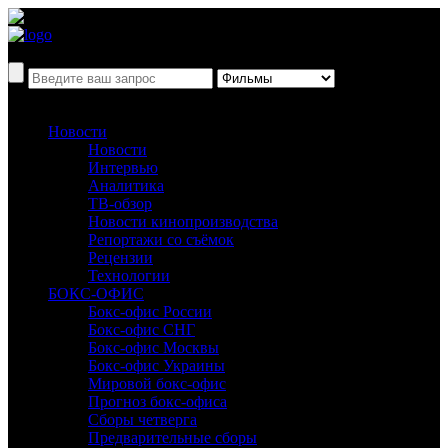
Новости
Новости
Интервью
Аналитика
ТВ-обзор
Новости кинопроизводства
Репортажи со съёмок
Рецензии
Технологии
БОКС-ОФИС
Бокс-офис России
Бокс-офис СНГ
Бокс-офис Москвы
Бокс-офис Украины
Мировой бокс-офис
Прогноз бокс-офиса
Сборы четверга
Предварительные сборы