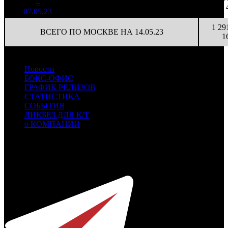
4
–
15
41,9%
761
(
-10
)
45
07.05.23
1 29
ВСЕГО ПО МОСКВЕ НА 14.05.23
1
Новости
БОКС-ОФИС
ГРАФИК РЕЛИЗОВ
СТАТИСТИКА
СОБЫТИЯ
ЛИКБЕЗ ДЛЯ К/Т
о КОМПАНИИ
Профессиональное издание о кинопрокате.
© 2012-2026
Телефон / факс +7-495-785-62-82