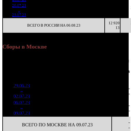
20.07.23
211 983
31
6 838
83
4
–
41
-85.63%
753
(
-142
)
24
3
23.07.23
12 920
ВСЕГО В РОССИИ НА 06.08.23
13
Сборы в Москве
Доля
Наработка
Сеансы
Уикенд
от
К/
на к/т
/
Нед.
Уикенд
Место
(сборы /
сборов
т
(сборы/
Сеансов
зрители)
в
зрители)
на к/т
России
29.06.23
1 824
22 254
-
1
–
7
814
18,6%
82
51
-
02.07.23
4 153
06.07.23
884 786
75
11 797
-
2
–
8
15,5%
1 935
(
-7
)
26
-
09.07.23
-
ВСЕГО ПО МОСКВЕ НА 09.07.23
-