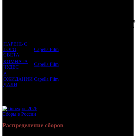
Трейлеринг
Фильмы, к
Кол-
которым
Возрастной
во
Количество
был
Дистрибьютор
рейтинг
недель
зрителей в
прикреплен
фильма
до
РФ, млн
трейлер
старта
ПАРЕНЬ С
ТОГО
Capella Film
16 +
6
0.014
СВЕТА
КОМНАТА
Capella Film
16 +
4
0.005
ЧУДЕС
В
ОЖИДАНИИ
Capella Film
16 +
2
0.01
ДАЛИ
Потенциальный охват аудитории трейлера
0.029
фильма
Просим сообщать в редакцию БК о найденых неточностях.
Сборы в России
Распределение сборов