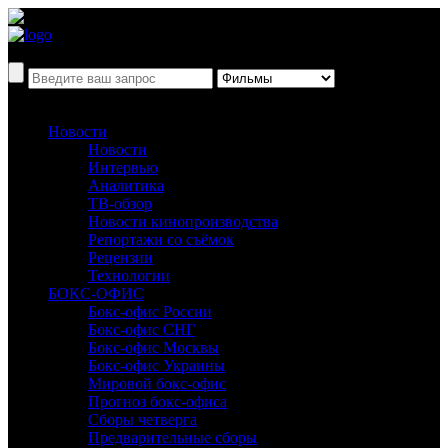
Новости
Новости
Интервью
Аналитика
ТВ-обзор
Новости кинопроизводства
Репортажи со съёмок
Рецензии
Технологии
БОКС-ОФИС
Бокс-офис России
Бокс-офис СНГ
Бокс-офис Москвы
Бокс-офис Украины
Мировой бокс-офис
Прогноз бокс-офиса
Сборы четверга
Предварительные сборы